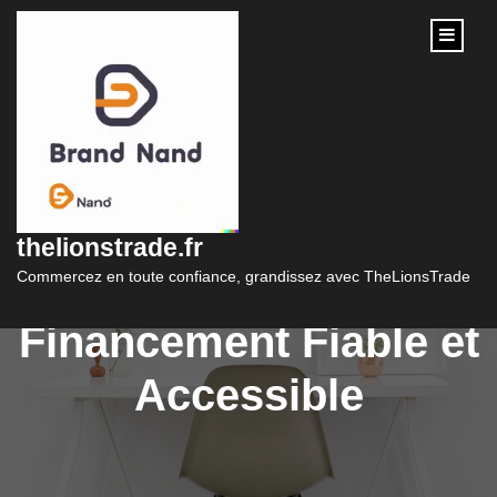
content
Le Crédit Banque
Postale : Votre
thelionstrade.fr
Solution de
Commercez en toute confiance, grandissez avec TheLionsTrade
Financement Fiable et
Accessible