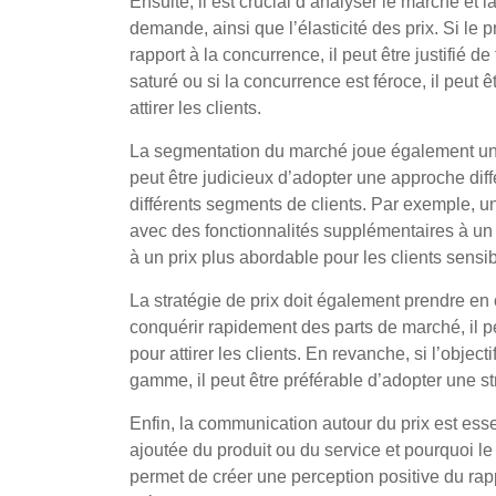
Ensuite, il est crucial d’analyser le marché et l
demande, ainsi que l’élasticité des prix. Si le p
rapport à la concurrence, il peut être justifié d
saturé ou si la concurrence est féroce, il peut 
attirer les clients.
La segmentation du marché joue également un rô
peut être judicieux d’adopter une approche diff
différents segments de clients. Par exemple, un
avec des fonctionnalités supplémentaires à un 
à un prix plus abordable pour les clients sensib
La stratégie de prix doit également prendre en co
conquérir rapidement des parts de marché, il pe
pour attirer les clients. En revanche, si l’obje
gamme, il peut être préférable d’adopter une st
Enfin, la communication autour du prix est essent
ajoutée du produit ou du service et pourquoi l
permet de créer une perception positive du rappo