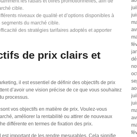
ao
otamment les rabais et offres promotionnelles, afin de
ju
arché cible.
ju
fférents niveaux de qualité et d’options disponibles à
ma
ts segments du marché cible.
av
fficacité des stratégies tarifaires adoptés et apporter
ma
fé
ifs de prix clairs et
ja
dé
no
oc
se
eting, il est essentiel de définir des objectifs de prix
ao
ttent d’avoir une vision précise de ce que vous souhaitez
ju
 du processus.
ju
sont vos objectifs en matière de prix. Voulez-vous
ma
rché, améliorer la rentabilité ou attirer de nouveaux
av
e différente en termes de fixation des prix.
ma
fé
il est important de les rendre mesurables. Cela signifie