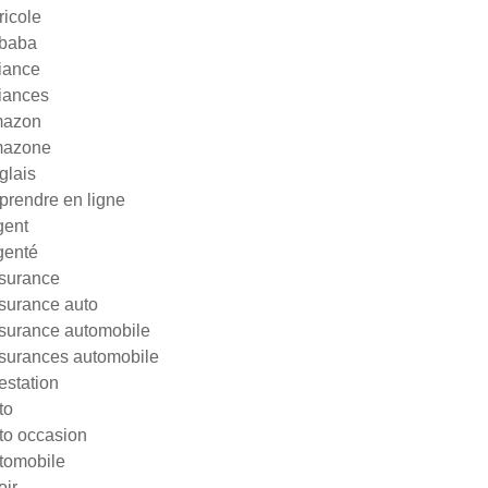
ricole
ibaba
liance
liances
azon
azone
glais
prendre en ligne
gent
genté
surance
surance auto
surance automobile
surances automobile
testation
to
to occasion
tomobile
oir