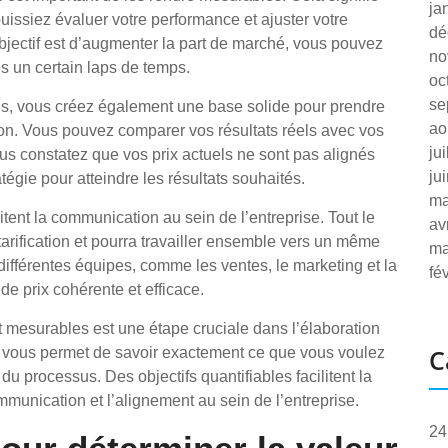
ja
puissiez évaluer votre performance et ajuster votre
dé
objectif est d’augmenter la part de marché, vous pouvez
no
s un certain laps de temps.
oc
se
les, vous créez également une base solide pour prendre
ao
tion. Vous pouvez comparer vos résultats réels avec vos
ju
 vous constatez que vos prix actuels ne sont pas alignés
ju
atégie pour atteindre les résultats souhaités.
ma
litent la communication au sein de l’entreprise. Tout le
av
rification et pourra travailler ensemble vers un même
ma
différentes équipes, comme les ventes, le marketing et la
fé
 de prix cohérente et efficace.
 et mesurables est une étape cruciale dans l’élaboration
C
la vous permet de savoir exactement ce que vous voulez
du processus. Des objectifs quantifiables facilitent la
ommunication et l’alignement au sein de l’entreprise.
24