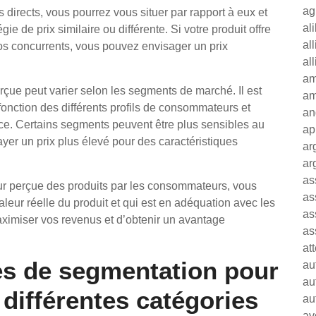
ag
 directs, vous pourrez vous situer par rapport à eux et
al
e de prix similaire ou différente. Si votre produit offre
al
vos concurrents, vous pouvez envisager un prix
al
am
rçue peut varier selon les segments de marché. Il est
am
onction des différents profils de consommateurs et
an
nce. Certains segments peuvent être plus sensibles au
ap
ayer un prix plus élevé pour des caractéristiques
ar
ar
as
ur perçue des produits par les consommateurs, vous
as
valeur réelle du produit et qui est en adéquation avec les
as
ximiser vos revenus et d’obtenir un avantage
as
at
ues de segmentation pour
au
au
 différentes catégories
au
av