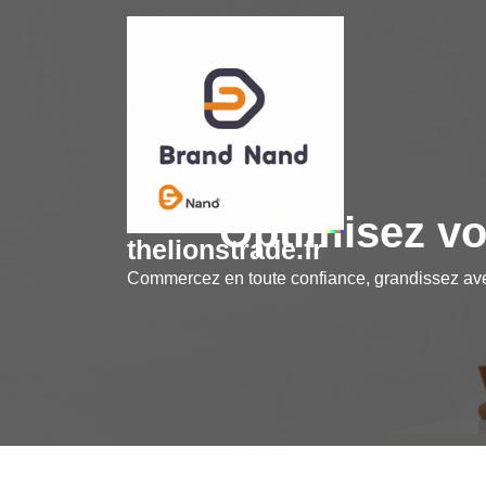
Skip
to
content
Optimisez vo
thelionstrade.fr
Commercez en toute confiance, grandissez a