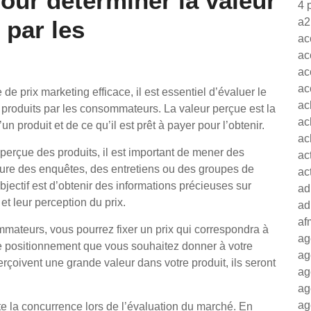
our déterminer la valeur
4 
 par les
a2
ac
ac
ac
ac
 de prix marketing efficace, il est essentiel d’évaluer le
ac
produits par les consommateurs. La valeur perçue est la
ac
 produit et de ce qu’il est prêt à payer pour l’obtenir.
ac
perçue des produits, il est important de mener des
ac
ure des enquêtes, des entretiens ou des groupes de
ac
jectif est d’obtenir des informations précieuses sur
ad
et leur perception du prix.
ad
af
mateurs, vous pourrez fixer un prix qui correspondra à
ag
le positionnement que vous souhaitez donner à votre
ag
rçoivent une grande valeur dans votre produit, ils seront
ag
ag
ag
e la concurrence lors de l’évaluation du marché. En