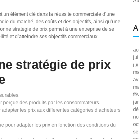
Au
est un élément clé dans la réussite commerciale d’une
ndie du marché, des coûts et des objectifs, ainsi qu’une
A
onne stratégie de prix permet à une entreprise de se
lité et d’atteindre ses objectifs commerciaux.
ao
ju
ne stratégie de prix
ju
ma
e
av
ma
fé
esurables.
ja
ur perçue des produits par les consommateurs.
dé
 adapter les prix aux différentes catégories d’acheteurs
no
oc
ue pour adapter les prix en fonction des conditions du
se