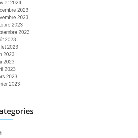
nvier 2024
cembre 2023
vembre 2023
tobre 2023
ptembre 2023
ût 2023
illet 2023
in 2023
i 2023
ril 2023
rs 2023
vrier 2023
ategories
h