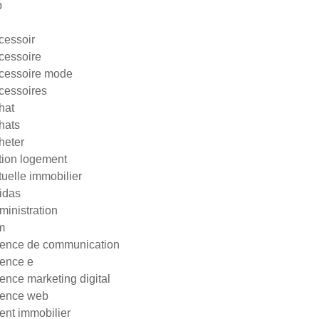
p
cessoir
cessoire
cessoire mode
cessoires
hat
hats
heter
tion logement
tuelle immobilier
idas
ministration
m
ence de communication
ence e
ence marketing digital
ence web
ent immobilier