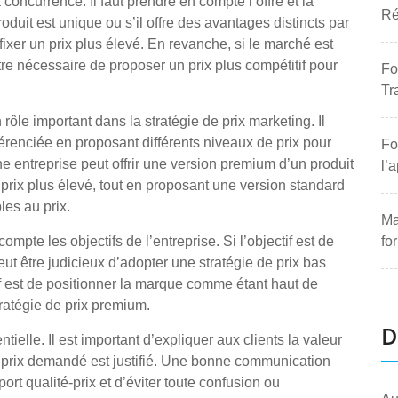
a concurrence. Il faut prendre en compte l’offre et la
Ré
roduit est unique ou s’il offre des avantages distincts par
e fixer un prix plus élevé. En revanche, si le marché est
être nécessaire de proposer un prix plus compétitif pour
Fo
Tr
le important dans la stratégie de prix marketing. Il
érenciée en proposant différents niveaux de prix pour
Fo
e entreprise peut offrir une version premium d’un produit
l’
prix plus élevé, tout en proposant une version standard
les au prix.
Ma
mpte les objectifs de l’entreprise. Si l’objectif est de
fo
ut être judicieux d’adopter une stratégie de prix bas
ctif est de positionner la marque comme étant haut de
ratégie de prix premium.
D
ielle. Il est important d’expliquer aux clients la valeur
e prix demandé est justifié. Une bonne communication
rt qualité-prix et d’éviter toute confusion ou