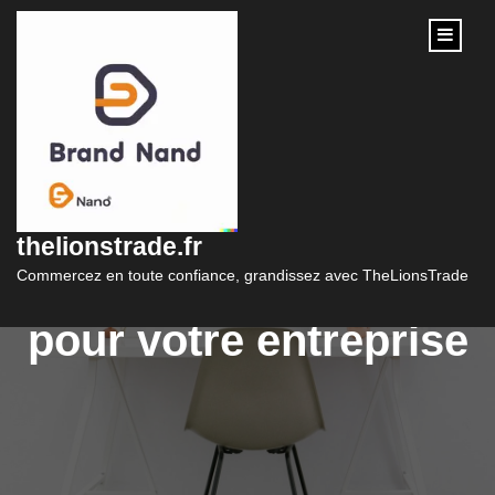
content
Les avantages
d’engager un expert
thelionstrade.fr
en marketing digital
Commercez en toute confiance, grandissez avec TheLionsTrade
pour votre entreprise