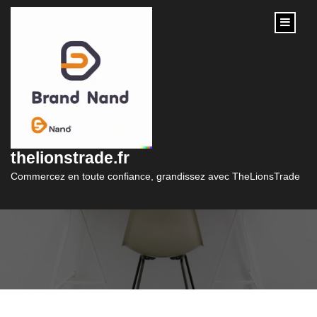
content
Comment créer un
site de vente en ligne
thelionstrade.fr
gratuit et efficace ?
Commercez en toute confiance, grandissez avec TheLionsTrade