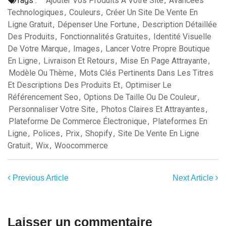
Tags :
Ajouter Vos Produits À Votre Site
,
Avancées
Technologiques
,
Couleurs
,
Créer Un Site De Vente En
Ligne Gratuit
,
Dépenser Une Fortune
,
Description Détaillée
Des Produits
,
Fonctionnalités Gratuites
,
Identité Visuelle
De Votre Marque
,
Images
,
Lancer Votre Propre Boutique
En Ligne
,
Livraison Et Retours
,
Mise En Page Attrayante
,
Modèle Ou Thème
,
Mots Clés Pertinents Dans Les Titres
Et Descriptions Des Produits Et
,
Optimiser Le
Référencement Seo
,
Options De Taille Ou De Couleur
,
Personnaliser Votre Site
,
Photos Claires Et Attrayantes
,
Plateforme De Commerce Électronique
,
Plateformes En
Ligne
,
Polices
,
Prix
,
Shopify
,
Site De Vente En Ligne
Gratuit
,
Wix
,
Woocommerce
Previous Article
Next Article
Laisser un commentaire