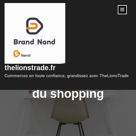
content
Le commerce en ligne
chinois : une
thelionstrade.fr
révolution mondiale
Commercez en toute confiance, grandissez avec TheLionsTrade
du shopping