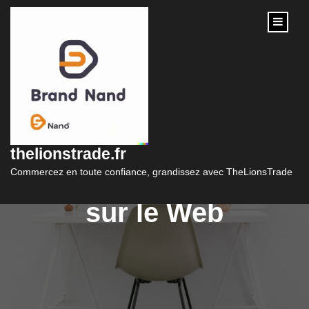
content
L’e-commerce : La
Révolution du
thelionstrade.fr
Commerce en Ligne
Commercez en toute confiance, grandissez avec TheLionsTrade
sur le Web