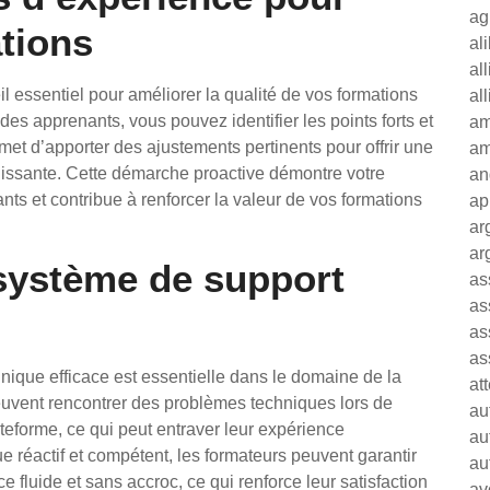
ag
tions
al
al
il essentiel pour améliorer la qualité de vos formations
al
des apprenants, vous pouvez identifier les points forts et
am
rmet d’apporter des ajustements pertinents pour offrir une
am
issante. Cette démarche proactive démontre votre
an
ts et contribue à renforcer la valeur de vos formations
ap
ar
ar
 système de support
as
as
as
as
nique efficace est essentielle dans le domaine de la
at
euvent rencontrer des problèmes techniques lors de
au
ateforme, ce qui peut entraver leur expérience
au
e réactif et compétent, les formateurs peuvent garantir
au
 fluide et sans accroc, ce qui renforce leur satisfaction
av