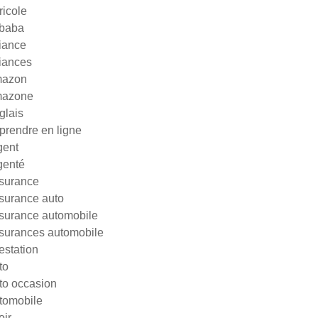
ricole
ibaba
liance
liances
azon
azone
glais
prendre en ligne
gent
genté
surance
surance auto
surance automobile
surances automobile
testation
to
to occasion
tomobile
oir