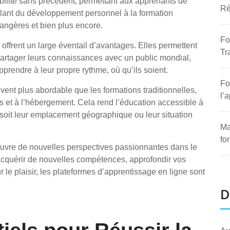
bilité sans précédent, permettant aux apprenants de
Ré
allant du développement personnel à la formation
rangères et bien plus encore.
Fo
offrent un large éventail d’avantages. Elles permettent
Tr
artager leurs connaissances avec un public mondial,
apprendre à leur propre rythme, où qu’ils soient.
Fo
uvent plus abordable que les formations traditionnelles,
l’
ts et à l’hébergement. Cela rend l’éducation accessible à
oit leur emplacement géographique ou leur situation
Ma
fo
 ouvre de nouvelles perspectives passionnantes dans le
acquérir de nouvelles compétences, approfondir vos
e plaisir, les plateformes d’apprentissage en ligne sont
D