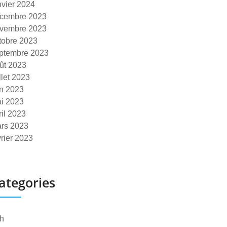
nvier 2024
cembre 2023
vembre 2023
tobre 2023
ptembre 2023
ût 2023
illet 2023
in 2023
i 2023
ril 2023
rs 2023
vrier 2023
ategories
h