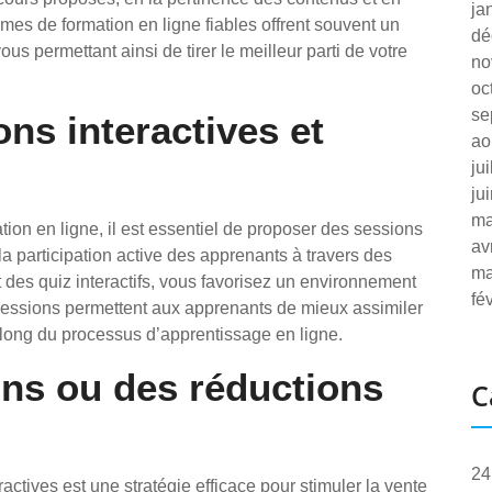
ja
rmes de formation en ligne fiables offrent souvent un
dé
s permettant ainsi de tirer le meilleur parti de votre
no
oc
se
ns interactives et
ao
ju
ju
ma
tion en ligne, il est essentiel de proposer des sessions
av
a participation active des apprenants à travers des
ma
t des quiz interactifs, vous favorisez un environnement
fé
sessions permettent aux apprenants de mieux assimiler
 long du processus d’apprentissage en ligne.
ons ou des réductions
C
24
ctives est une stratégie efficace pour stimuler la vente