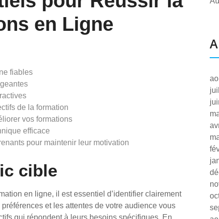
iels pour Réussir la
Au
ons en Ligne
A
ne fiables
ao
ageantes
ju
ractives
ju
ctifs de la formation
ma
liorer vos formations
av
nique efficace
ma
nants pour maintenir leur motivation
fé
ja
ic cible
dé
no
ion en ligne, il est essentiel d’identifier clairement
oc
 préférences et les attentes de votre audience vous
se
actifs qui répondent à leurs besoins spécifiques. En