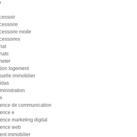
p
cessoir
cessoire
cessoire mode
cessoires
hat
hats
heter
tion logement
tuelle immobilier
idas
ministration
m
ence de communication
ence e
ence marketing digital
ence web
ent immobilier