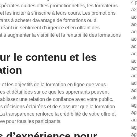
4 
spéciales ou des offres promotionnelles, les formateurs
a2
 et les inciter à s’inscrire à leurs cours. Les promotions
ac
tants à acheter davantage de formations ou à
ac
réant un sentiment d’urgence et en offrant des
ac
à augmenter la visibilité et la rentabilité des formations
ac
ac
ur le contenu et les
ac
ac
ation
ac
ac
ad
u et les objectifs de la formation en ligne que vous
ad
res et détaillées sur ce que les apprenants peuvent
af
ablissez une relation de confiance avec votre public.
ag
s décisions éclairées et de s’assurer que la formation
ag
a transparence renforce la crédibilité de votre offre et
ag
e pour tous les participants.
ag
rs d’expérience pour
ag