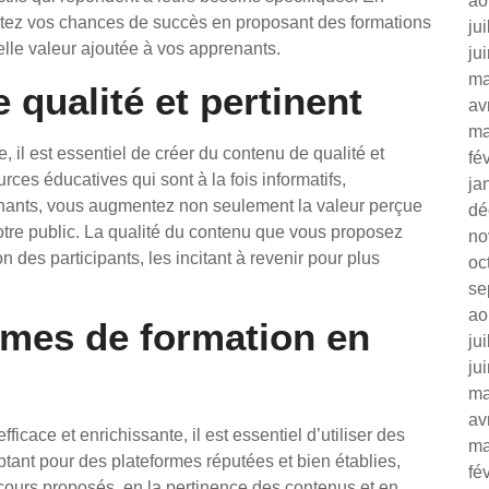
ao
ntez vos chances de succès en proposant des formations
ju
éelle valeur ajoutée à vos apprenants.
ju
ma
 qualité et pertinent
av
ma
, il est essentiel de créer du contenu de qualité et
fé
ces éducatives qui sont à la fois informatifs,
ja
nants, vous augmentez non seulement la valeur perçue
dé
votre public. La qualité du contenu que vous proposez
no
ion des participants, les incitant à revenir pour plus
oc
se
ao
ormes de formation en
ju
ju
ma
av
icace et enrichissante, il est essentiel d’utiliser des
ma
ptant pour des plateformes réputées et bien établies,
fé
cours proposés, en la pertinence des contenus et en