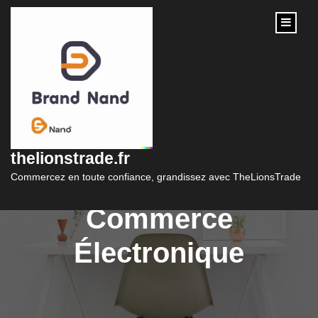
content
Optimisez Votre
Activité en Ligne avec
thelionstrade.fr
des Solutions de
Commercez en toute confiance, grandissez avec TheLionsTrade
Commerce
Électronique