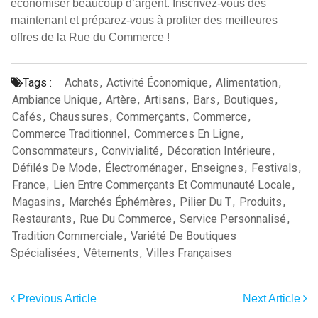
économiser beaucoup d’argent. Inscrivez-vous dès
maintenant et préparez-vous à profiter des meilleures
offres de la Rue du Commerce !
Tags :
Achats
,
Activité Économique
,
Alimentation
,
Ambiance Unique
,
Artère
,
Artisans
,
Bars
,
Boutiques
,
Cafés
,
Chaussures
,
Commerçants
,
Commerce
,
Commerce Traditionnel
,
Commerces En Ligne
,
Consommateurs
,
Convivialité
,
Décoration Intérieure
,
Défilés De Mode
,
Électroménager
,
Enseignes
,
Festivals
,
France
,
Lien Entre Commerçants Et Communauté Locale
,
Magasins
,
Marchés Éphémères
,
Pilier Du T
,
Produits
,
Restaurants
,
Rue Du Commerce
,
Service Personnalisé
,
Tradition Commerciale
,
Variété De Boutiques
Spécialisées
,
Vêtements
,
Villes Françaises
Previous Article
Next Article