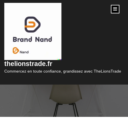
content
La Rue du Commerce
: Un Paradis pour les
thelionstrade.fr
Acheteurs
Commercez en toute confiance, grandissez avec TheLionsTrade