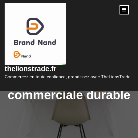
content
Stratégies innovantes
de PPP marketing
thelionstrade.fr
pour une croissance
Commercez en toute confiance, grandissez avec TheLionsTrade
commerciale durable