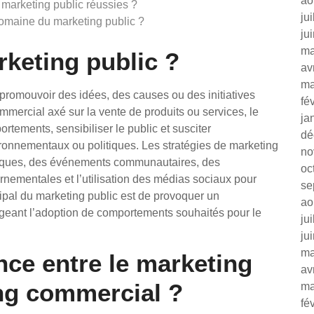
ao
marketing public réussies ?
ju
domaine du marketing public ?
ju
ma
rketing public ?
av
ma
 promouvoir des idées, des causes ou des initiatives
fé
mmercial axé sur la vente de produits ou services, le
ja
rtements, sensibiliser le public et susciter
dé
onnementaux ou politiques. Les stratégies de marketing
no
iques, des événements communautaires, des
oc
nementales et l’utilisation des médias sociaux pour
se
cipal du marketing public est de provoquer un
ao
geant l’adoption de comportements souhaités pour le
ju
ju
ma
ence entre le marketing
av
ing commercial ?
ma
fé