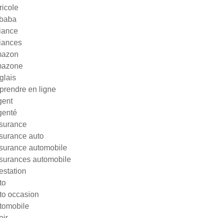
ricole
ibaba
liance
liances
azon
azone
glais
prendre en ligne
gent
genté
surance
surance auto
surance automobile
surances automobile
testation
to
to occasion
tomobile
oir