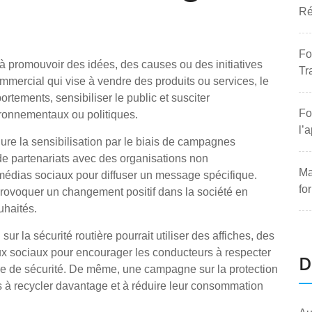
Ré
Fo
 à promouvoir des idées, des causes ou des initiatives
Tr
mmercial qui vise à vendre des produits ou services, le
rtements, sensibiliser le public et susciter
Fo
ronnementaux ou politiques.
l’
ure la sensibilisation par le biais de campagnes
 partenariats avec des organisations non
Ma
 médias sociaux pour diffuser un message spécifique.
fo
 provoquer un changement positif dans la société en
uhaités.
r la sécurité routière pourrait utiliser des affiches, des
ux sociaux pour encourager les conducteurs à respecter
D
nture de sécurité. De même, une campagne sur la protection
us à recycler davantage et à réduire leur consommation