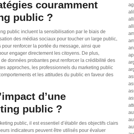
ratégies couramment
ag
al
ng public ?
al
al
g public incluent la sensibilisation par le biais de
am
ation des médias sociaux pour toucher un large public,
am
s pour renforcer la portée du message, ainsi que
an
our engager directement les citoyens. De plus,
ap
t de données probantes peut renforcer la crédibilité des
ar
es approches, les professionnels du marketing public
ar
 comportements et les attitudes du public en faveur des
as
as
as
impact d’une
as
at
ing public ?
au
au
ng public, il est essentiel d’établir des objectifs clairs
au
eurs indicateurs peuvent être utilisés pour évaluer
av