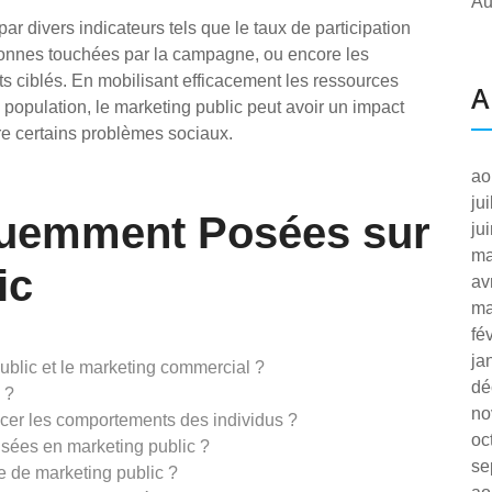
Au
ar divers indicateurs tels que le taux de participation
onnes touchées par la campagne, ou encore les
ciblés. En mobilisant efficacement les ressources
A
 population, le marketing public peut avoir un impact
udre certains problèmes sociaux.
ao
ju
quemment Posées sur
ju
ma
ic
av
ma
fé
ja
public et le marketing commercial ?
dé
 ?
no
ncer les comportements des individus ?
oc
isées en marketing public ?
se
 de marketing public ?