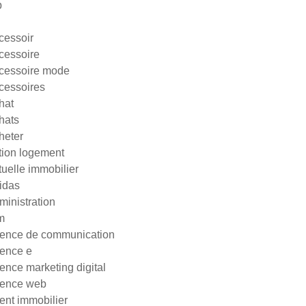
p
cessoir
cessoire
cessoire mode
cessoires
hat
hats
heter
tion logement
tuelle immobilier
idas
ministration
m
ence de communication
ence e
ence marketing digital
ence web
ent immobilier