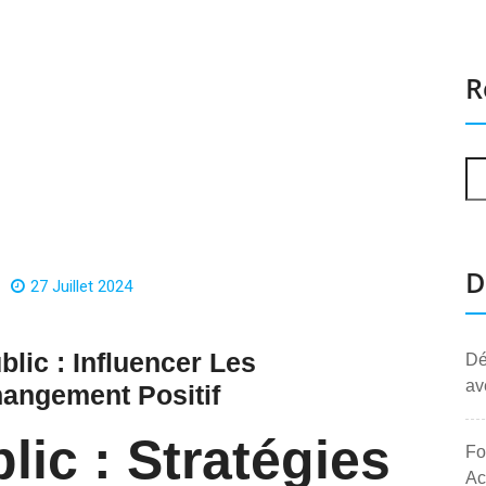
R
D
27 Juillet 2024
lic : Influencer Les
Dé
av
angement Positif
lic : Stratégies
Fo
Ac