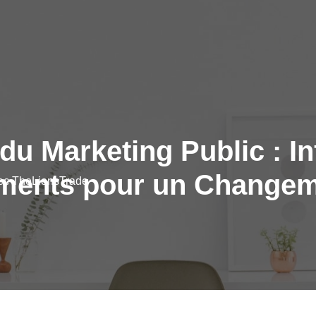
du Marketing Public : In
ents pour un Changeme
vec TheLionsTrade