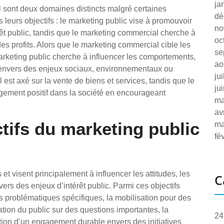
ja
l sont deux domaines distincts malgré certaines
dé
s leurs objectifs : le marketing public vise à promouvoir
no
rêt public, tandis que le marketing commercial cherche à
oc
es profits. Alors que le marketing commercial cible les
se
arketing public cherche à influencer les comportements,
ao
nt envers des enjeux sociaux, environnementaux ou
ju
est axé sur la vente de biens et services, tandis que le
ju
ement positif dans la société en encourageant
ma
av
ctifs du marketing public
ma
fé
 et visent principalement à influencer les attitudes, les
C
ers des enjeux d’intérêt public. Parmi ces objectifs
des problématiques spécifiques, la mobilisation pour des
ion du public sur des questions importantes, la
24
tion d’un engagement durable envers des initiatives