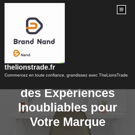
content
Stratégies de
Marketing
thelionstrade.fr
Événementiel : Créer
Commercez en toute confiance, grandissez avec TheLionsTrade
des Expériences
Inoubliables pour
Votre Marque