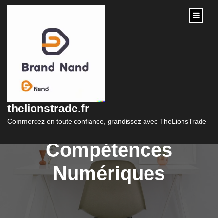
content
Formation en
Marketing Digital :
thelionstrade.fr
Développez Vos
Commercez en toute confiance, grandissez avec TheLionsTrade
Compétences
Numériques