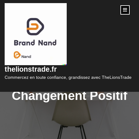
content
Le Marketing Social :
Engager, Sensibiliser
thelionstrade.fr
et Impacter pour un
Commercez en toute confiance, grandissez avec TheLionsTrade
Changement Positif