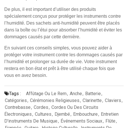
De plus, il est important d’utiliser des produits
spécialement conçus pour protéger les instruments contre
l’humidité. Des sachets anti-humidité peuvent être placés
dans la boîte ou l’étui pour absorber l’humidité et éviter les
dommages causés par cette dernière.
En suivant ces conseils simples, vous pouvez aider à
protéger votre instrument contre les dommages causés par
l’humidité et prolonger sa durée de vie. Votre instrument
restera en bon état et prêt à être utilisé chaque fois que
vous en avez besoin.
Tags :
Affûtage Ou Le Rem
,
Anche
,
Batterie
,
Catégories
,
Cérémonies Religieuses
,
Clarinette
,
Claviers
,
Contrebasse
,
Cordes
,
Cordes Ou Des Circuits
Électroniques
,
Cultures
,
Djembé
,
Embouchure
,
Entretien
D'instruments De Musique
,
Événements Sociaux
,
Flûte
,
Frappés
,
Guitare
,
Histoire Culturelle
,
Instruments De