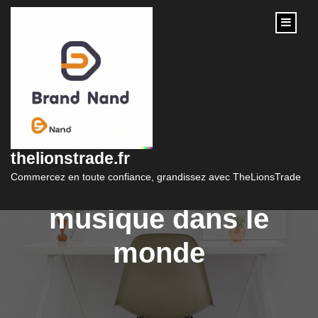
content
Exploration des
différents types
thelionstrade.fr
d’instruments de
Commercez en toute confiance, grandissez avec TheLionsTrade
musique dans le
monde