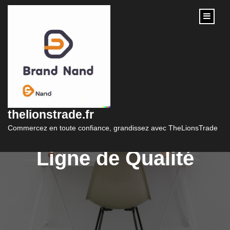
content
Optimisez Votre
Carrière avec une
thelionstrade.fr
Formation RH en
Commercez en toute confiance, grandissez avec TheLionsTrade
Ligne de Qualité