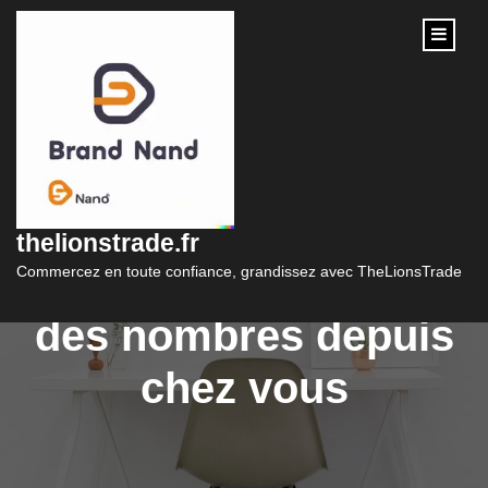
content
Formation en ligne de
numérologie :
thelionstrade.fr
Découvrez les secrets
Commercez en toute confiance, grandissez avec TheLionsTrade
des nombres depuis
chez vous