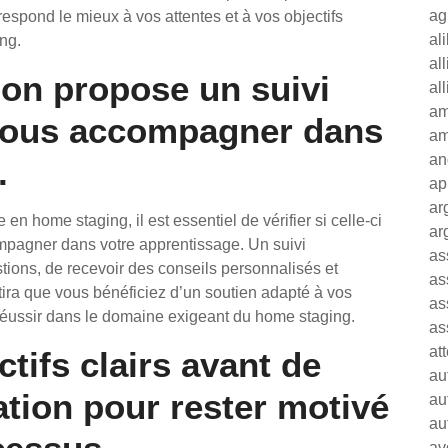
ag
rrespond le mieux à vos attentes et à vos objectifs
al
ng.
al
tion propose un suivi
al
am
vous accompagner dans
am
an
.
ap
ar
n home staging, il est essentiel de vérifier si celle-ci
ar
mpagner dans votre apprentissage. Un suivi
as
tions, de recevoir des conseils personnalisés et
as
tira que vous bénéficiez d’un soutien adapté à vos
as
 réussir dans le domaine exigeant du home staging.
as
at
tifs clairs avant de
au
tion pour rester motivé
au
au
av