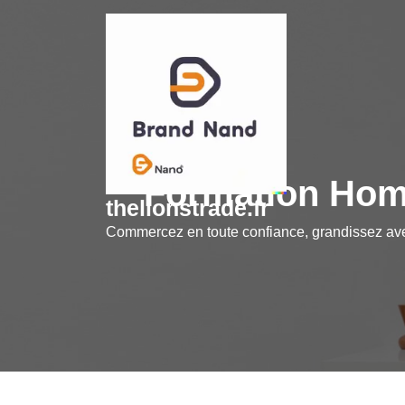
Skip
to
content
Formation Home
thelionstrade.fr
Commercez en toute confiance, grandissez a