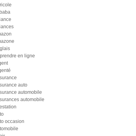
ricole
ibaba
liance
liances
azon
azone
glais
prendre en ligne
gent
genté
surance
surance auto
surance automobile
surances automobile
testation
to
to occasion
tomobile
oir