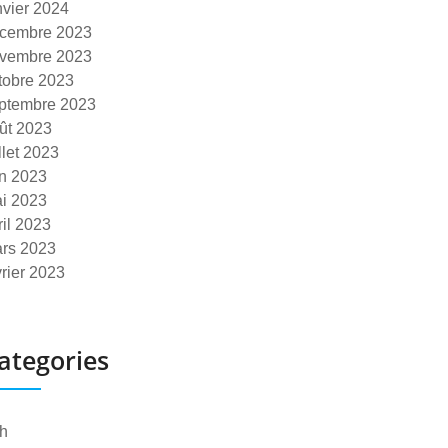
nvier 2024
cembre 2023
vembre 2023
tobre 2023
ptembre 2023
ût 2023
illet 2023
in 2023
i 2023
ril 2023
rs 2023
vrier 2023
ategories
h