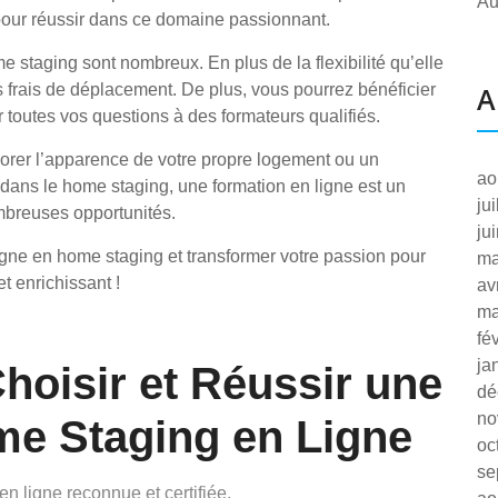
Au
pour réussir dans ce domaine passionnant.
 staging sont nombreux. En plus de la flexibilité qu’elle
 frais de déplacement. De plus, vous pourrez bénéficier
A
 toutes vos questions à des formateurs qualifiés.
iorer l’apparence de votre propre logement ou un
ao
 dans le home staging, une formation en ligne est un
ju
mbreuses opportunités.
ju
igne en home staging et transformer votre passion pour
ma
et enrichissant !
av
ma
fé
ja
hoisir et Réussir une
dé
no
e Staging en Ligne
oc
se
n ligne reconnue et certifiée.