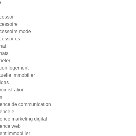
p
cessoir
cessoire
cessoire mode
cessoires
hat
hats
heter
tion logement
tuelle immobilier
idas
ministration
m
ence de communication
ence e
ence marketing digital
ence web
ent immobilier