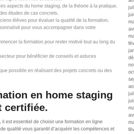
ao
es aspects du home staging, de la théorie à la pratique.
ju
 des études de cas concrets.
ju
ciens élèves pour évaluer la qualité de la formation.
ma
personnalisé pour vous accompagner dans votre
av
ma
mmencer la formation pour rester motivé tout au long du
fé
ja
ecteur pour bénéficier de conseils et astuces
dé
no
ue possible en réalisant des projets concrets ou des
oc
se
ao
mation en home staging
ju
ju
 certifiée.
ma
av
l est essentiel de choisir une formation en ligne
ma
 de qualité vous garantit d’acquérir les compétences et
fé