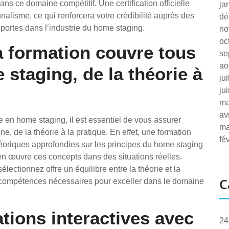
s ce domaine compétitif. Une certification officielle
ja
nnalisme, ce qui renforcera votre crédibilité auprès des
dé
 portes dans l’industrie du home staging.
no
oc
 formation couvre tous
se
ao
staging, de la théorie à
ju
ju
ma
av
 en home staging, il est essentiel de vous assurer
ma
ne, de la théorie à la pratique. En effet, une formation
fé
éoriques approfondies sur les principes du home staging
en œuvre ces concepts dans des situations réelles.
ectionnez offre un équilibre entre la théorie et la
C
es compétences nécessaires pour exceller dans le domaine
ations interactives avec
24