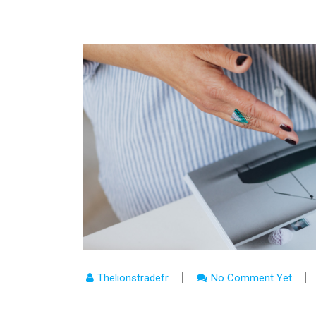
Thelionstradefr
No Comment Yet