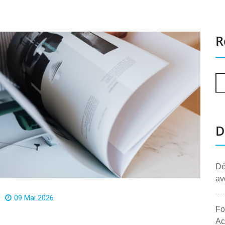
R
D
Dé
av
09 Mai 2026
Fo
Ac