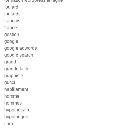
formation wordpress en ligne
foulard
foulards
francais
france
gestion
google
google adwords
google search
grand
grande taille
graphiste
gucci
habillement
homme
hommes
hypothécaire
hypothèque
i am