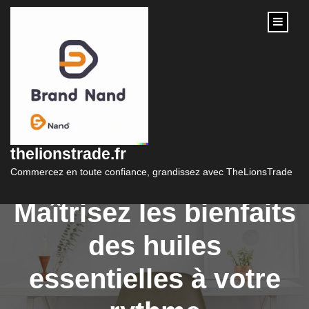
content
Formation en ligne
reconnue en
thelionstrade.fr
aromathérapie :
Commercez en toute confiance, grandissez avec TheLionsTrade
Maîtrisez les bienfaits
des huiles
essentielles à votre