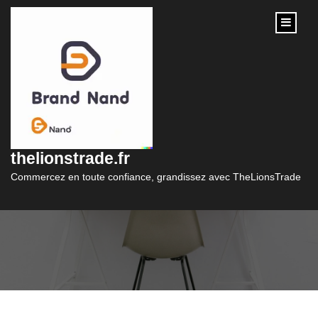
content
Les Femmes :
Symboles de Force et
thelionstrade.fr
d’Empowerment
Commercez en toute confiance, grandissez avec TheLionsTrade