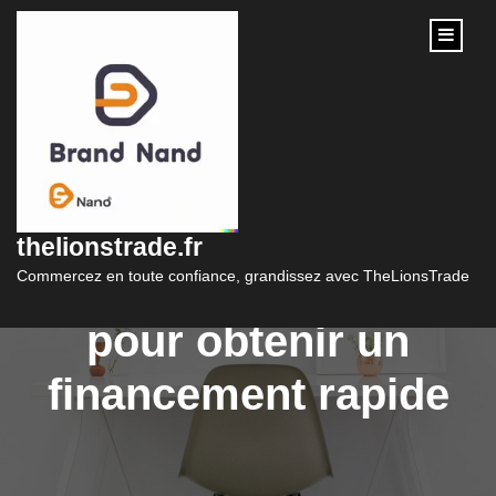
content
Le Guide du Crédit
Rapide : Tout ce que
thelionstrade.fr
vous devez savoir
Commercez en toute confiance, grandissez avec TheLionsTrade
pour obtenir un
financement rapide