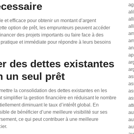
écessaire
ag
al
al
de et efficace pour obtenir un montant d’argent
al
ette option de prêt, les emprunteurs peuvent accéder
am
inancer des projets importants ou faire face à des
am
 pratique et immédiate pour répondre à leurs besoins
an
ap
r des dettes existantes
ar
ar
n un seul prêt
as
as
mettre la consolidation des dettes existantes en les
as
 simplifier la gestion financière en réduisant le nombre
as
ellement diminuant le taux d’intérêt global. En
at
sible de bénéficier d’une meilleure visibilité sur ses
au
rsement, ce qui peut contribuer à une meilleure
au
ier.
au
av