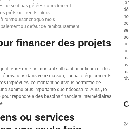
ja
és ne sont pas gérées correctement
dé
es prêts ou crédits futurs
no
s à rembourser chaque mois
oc
de paiement ou défaut de remboursement
se
ao
our financer des projets
ju
ju
ma
av
u’il représente un montant suffisant pour financer des
ma
s rénovations dans votre maison, l’achat d’équipements
fé
ses imprévues, ce montant peut vous permettre de
 une somme plus importante que nécessaire. Ainsi, le
e pour répondre à des besoins financiers intermédiaires
C
e.
biens ou services
24