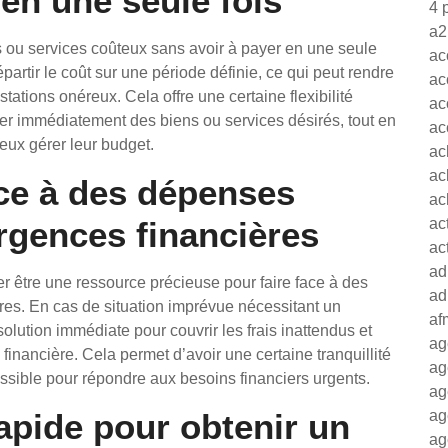
en une seule fois
4 
a2
ns ou services coûteux sans avoir à payer en une seule
ac
partir le coût sur une période définie, ce qui peut rendre
ac
stations onéreux. Cela offre une certaine flexibilité
ac
iter immédiatement des biens ou services désirés, tout en
ac
eux gérer leur budget.
ac
ac
ace à des dépenses
ac
rgences financières
ac
ac
ad
er être une ressource précieuse pour faire face à des
ad
es. En cas de situation imprévue nécessitant un
af
olution immédiate pour couvrir les frais inattendus et
ag
n financière. Cela permet d’avoir une certaine tranquillité
ag
essible pour répondre aux besoins financiers urgents.
ag
rapide pour obtenir un
ag
ag