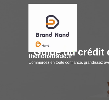
Skip
to
content
Guide du crédit 
thelionstrade.fr
Commercez en toute confiance, grandissez a