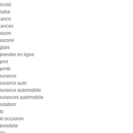
ricole
ibaba
liance
liances
azon
azone
glais
prendre en ligne
gent
genté
surance
surance auto
surance automobile
surances automobile
testation
to
to occasion
tomobile
oir