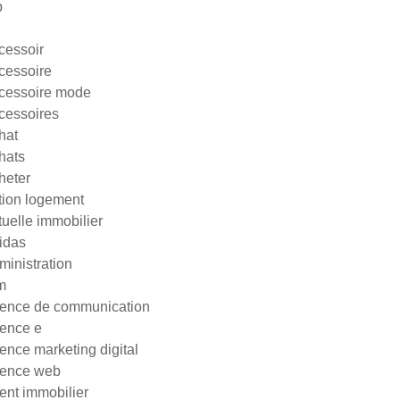
p
cessoir
cessoire
cessoire mode
cessoires
hat
hats
heter
tion logement
tuelle immobilier
idas
ministration
m
ence de communication
ence e
ence marketing digital
ence web
ent immobilier