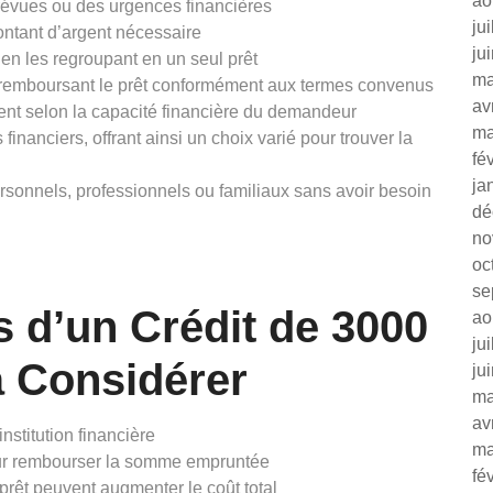
ao
révues ou des urgences financières
ju
ontant d’argent nécessaire
ju
en les regroupant en un seul prêt
ma
en remboursant le prêt conformément aux termes convenus
av
ent selon la capacité financière du demandeur
ma
inanciers, offrant ainsi un choix varié pour trouver la
fé
ja
personnels, professionnels ou familiaux sans avoir besoin
dé
no
oc
se
 d’un Crédit de 3000
ao
ju
à Considérer
ju
ma
av
institution financière
ma
our rembourser la somme empruntée
fé
 prêt peuvent augmenter le coût total