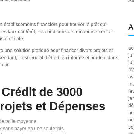
Au
A
s établissements financiers pour trouver le prêt qui
es taux d’intérêt, les conditions de remboursement et
sion finale.
ao
e une solution pratique pour financer divers projets et
ju
ndant, il est crucial d’être bien informé et prudent dans
ju
utur.
ma
av
ma
 Crédit de 3000
fé
ja
rojets et Dépenses
dé
no
oc
 de taille moyenne
se
ux sans payer en une seule fois