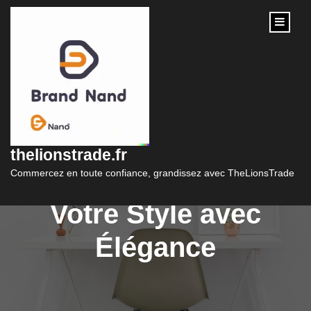
content
Éblouissante
Collection de
thelionstrade.fr
Bijouterie: Sublimez
Commercez en toute confiance, grandissez avec TheLionsTrade
Votre Style avec
Élégance