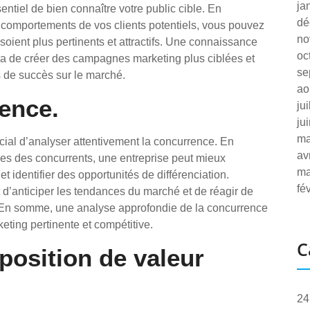
ja
sentiel de bien connaître votre public cible. En
dé
s comportements de vos clients potentiels, vous pouvez
no
soient plus pertinents et attractifs. Une connaissance
oc
tra de créer des campagnes marketing plus ciblées et
se
 de succès sur le marché.
ao
ence.
ju
ju
ma
rucial d’analyser attentivement la concurrence. En
av
sses des concurrents, une entreprise peut mieux
ma
identifier des opportunités de différenciation.
fé
d’anticiper les tendances du marché et de réagir de
. En somme, une analyse approfondie de la concurrence
keting pertinente et compétitive.
C
osition de valeur
24