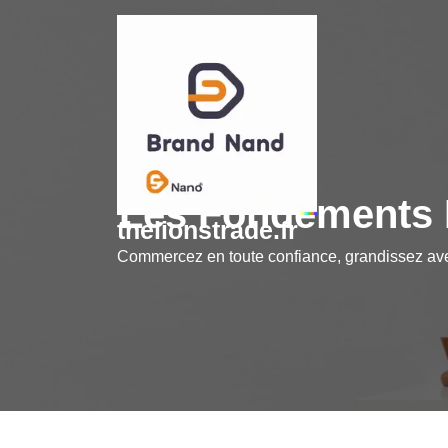
Skip
to
content
Les Fondements E
thelionstrade.fr
Commercez en toute confiance, grandissez a