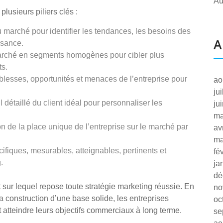
Au
lusieurs piliers clés :
marché pour identifier les tendances, les besoins des
A
ssance.
arché en segments homogènes pour cibler plus
ts.
iblesses, opportunités et menaces de l’entreprise pour
ao
ju
l détaillé du client idéal pour personnaliser les
ju
ma
 de la place unique de l’entreprise sur le marché par
av
ma
cifiques, mesurables, atteignables, pertinents et
fé
.
ja
dé
sur lequel repose toute stratégie marketing réussie. En
no
a construction d’une base solide, les entreprises
oc
 atteindre leurs objectifs commerciaux à long terme.
se