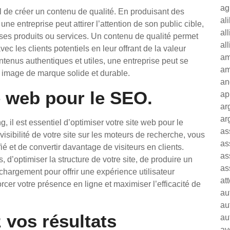
ag
l de créer un contenu de qualité. En produisant des
al
ne entreprise peut attirer l’attention de son public cible,
al
our ses produits ou services. Un contenu de qualité permet
al
ec les clients potentiels en leur offrant de la valeur
am
ntenus authentiques et utiles, une entreprise peut se
am
 image de marque solide et durable.
an
e web pour le SEO.
ap
ar
ar
, il est essentiel d’optimiser votre site web pour le
as
isibilité de votre site sur les moteurs de recherche, vous
as
ié et de convertir davantage de visiteurs en clients.
as
, d’optimiser la structure de votre site, de produire un
as
 chargement pour offrir une expérience utilisateur
at
cer votre présence en ligne et maximiser l’efficacité de
au
au
 vos résultats
au
av