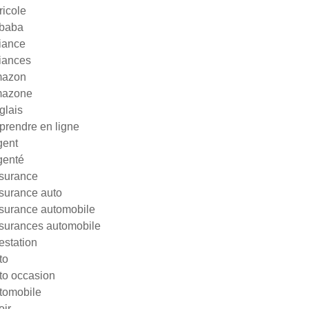
ricole
ibaba
liance
liances
azon
azone
glais
prendre en ligne
gent
genté
surance
surance auto
surance automobile
surances automobile
testation
to
to occasion
tomobile
oir