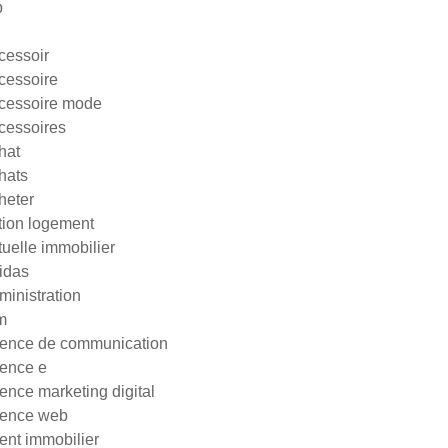
p
cessoir
cessoire
cessoire mode
cessoires
hat
hats
heter
tion logement
tuelle immobilier
idas
ministration
m
ence de communication
ence e
ence marketing digital
ence web
ent immobilier