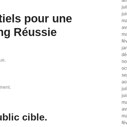
ao
ju
ju
tiels pour une
ma
av
ing Réussie
ma
fé
ja
dé
ue.
no
oc
se
ao
ement.
ju
ju
ma
av
blic cible.
ma
fé