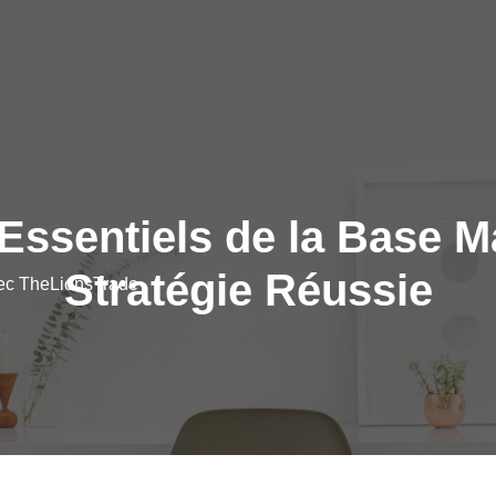
ssentiels de la Base M
Stratégie Réussie
vec TheLionsTrade