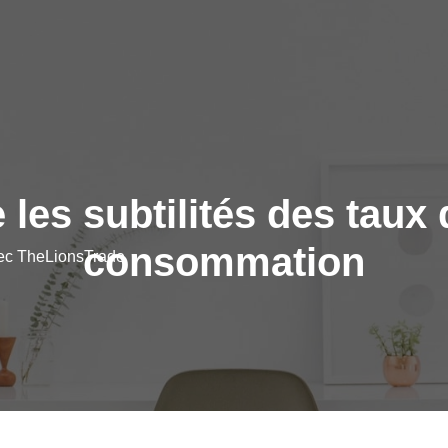
es subtilités des taux d
consommation
vec TheLionsTrade