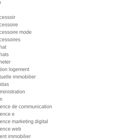
p
cessoir
cessoire
cessoire mode
cessoires
hat
hats
heter
tion logement
tuelle immobilier
idas
ministration
m
ence de communication
ence e
ence marketing digital
ence web
ent immobilier