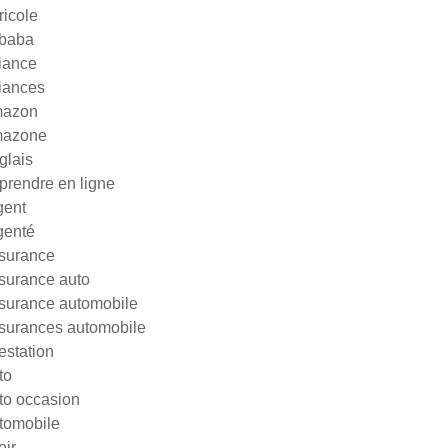
ricole
ibaba
liance
liances
azon
azone
glais
prendre en ligne
gent
genté
surance
surance auto
surance automobile
surances automobile
testation
to
to occasion
tomobile
oir