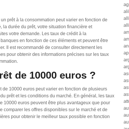
ag
al
al
ur un prêt à la consommation peut varier en fonction de
al
 la durée du prêt, votre situation financière et
am
ites votre demande. Les taux de crédit à la
am
banques en fonction de ces éléments et peuvent être
an
ier. Il est recommandé de consulter directement les
ap
hes pour obtenir des informations précises sur les taux
ar
ommation.
ar
rêt de 10000 euros ?
as
as
as
êt de 10000 euros peut varier en fonction de plusieurs
as
ée du prêt et les conditions du marché. En général, les taux
at
de 10000 euros peuvent être plus avantageux que pour
au
 comparer les offres disponibles sur le marché et de
au
cières pour obtenir le meilleur taux possible en fonction
au
av