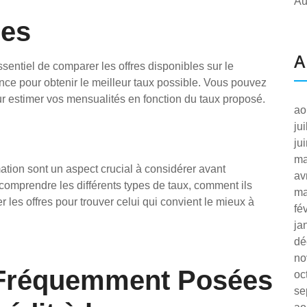
Au
res
A
ssentiel de comparer les offres disponibles sur le
ence pour obtenir le meilleur taux possible. Vous pouvez
ur estimer vos mensualités en fonction du taux proposé.
ao
ju
ju
ma
ation sont un aspect crucial à considérer avant
av
comprendre les différents types de taux, comment ils
ma
les offres pour trouver celui qui convient le mieux à
fé
ja
dé
no
 Fréquemment Posées
oc
se