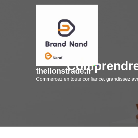
Skip
to
content
Comprendre l
thelionstrade.fr
Commercez en toute confiance, grandissez a