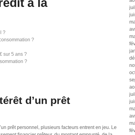
édit à la
ao
ju
ju
ma
av
l ?
ma
a consommation ?
fé
ja
€ sur 5 ans ?
dé
onsommation ?
no
oc
se
ao
ju
térêt d’un prêt
ju
ma
av
ma
d’un prêt personnel, plusieurs facteurs entrent en jeu. Le
fé
lissement financier prêteur, du montant emprunté, de la