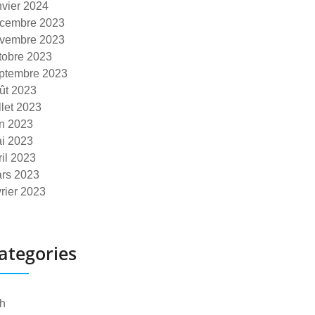
nvier 2024
cembre 2023
vembre 2023
tobre 2023
ptembre 2023
ût 2023
illet 2023
in 2023
i 2023
ril 2023
rs 2023
vrier 2023
ategories
h