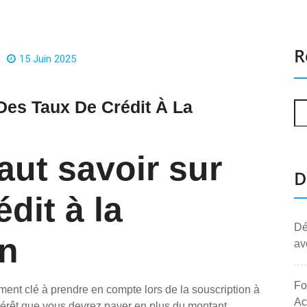
R
15 Juin 2025
Des Taux De Crédit À La
faut savoir sur
D
édit à la
Dé
n
av
Fo
ment clé à prendre en compte lors de la souscription à
Ac
ntérêt que vous devrez payer en plus du montant