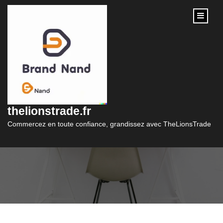
content
Guide Pratique de
Simulation de Prêt à
thelionstrade.fr
la Consommation
Commercez en toute confiance, grandissez avec TheLionsTrade