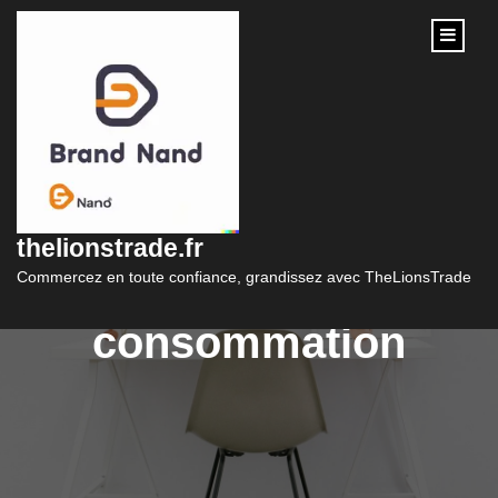
content
Comprendre les taux
d’intérêt dans le
thelionstrade.fr
crédit à la
Commercez en toute confiance, grandissez avec TheLionsTrade
consommation