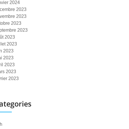
nvier 2024
cembre 2023
vembre 2023
tobre 2023
ptembre 2023
ût 2023
illet 2023
in 2023
i 2023
ril 2023
rs 2023
vrier 2023
ategories
h