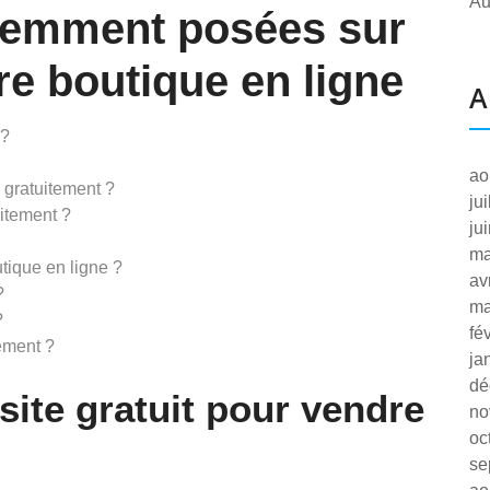
Au
uemment posées sur
tre boutique en ligne
A
 ?
ao
 gratuitement ?
ju
itement ?
ju
ma
ique en ligne ?
av
?
ma
?
fé
ement ?
ja
dé
 site gratuit pour vendre
no
oc
se