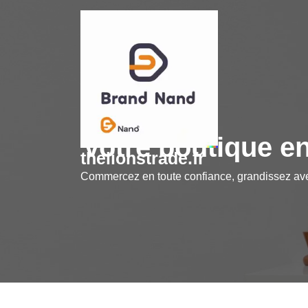
Skip
to
content
Votre boutique en
thelionstrade.fr
Commercez en toute confiance, grandissez a