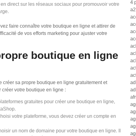
4 
n direct sur les réseaux sociaux pour promouvoir votre
a2
arge.
ac
ac
vez faire connaître votre boutique en ligne et attirer de
ac
ficacité de vos efforts marketing pour ajuster votre
ac
ac
ropre boutique en ligne
ac
ac
ac
ac
de créer sa propre boutique en ligne gratuitement et
ad
 créer votre boutique en ligne :
ad
af
 plateformes gratuites pour créer une boutique en ligne,
ag
taShop.
ag
hoisi votre plateforme, vous devez créer un compte en
ag
ag
isir un nom de domaine pour votre boutique en ligne. Il
ag