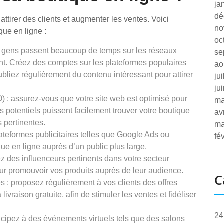
ja
dé
attirer des clients et augmenter les ventes. Voici
no
que en ligne :
oc
des gens passent beaucoup de temps sur les réseaux
se
sent. Créez des comptes sur les plateformes populaires
ao
bliez régulièrement du contenu intéressant pour attirer
ju
ju
) : assurez-vous que votre site web est optimisé pour
ma
s potentiels puissent facilement trouver votre boutique
av
s pertinentes.
ma
plateformes publicitaires telles que Google Ads ou
fé
e en ligne auprès d’un public plus large.
z des influenceurs pertinents dans votre secteur
pour promouvoir vos produits auprès de leur audience.
C
s : proposez régulièrement à vos clients des offres
ivraison gratuite, afin de stimuler les ventes et fidéliser
24
icipez à des événements virtuels tels que des salons