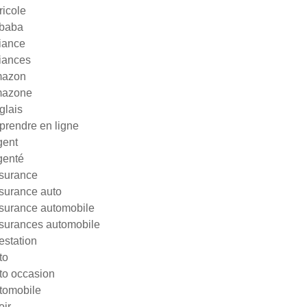
ricole
ibaba
liance
liances
azon
azone
glais
prendre en ligne
gent
genté
surance
surance auto
surance automobile
surances automobile
testation
to
to occasion
tomobile
oir