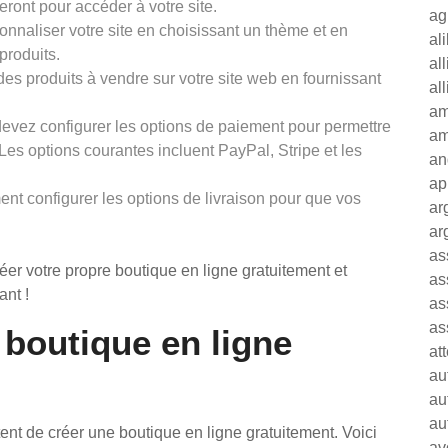
seront pour accéder à votre site.
ag
onnaliser votre site en choisissant un thème et en
al
produits.
al
des produits à vendre sur votre site web en fournissant
al
am
devez configurer les options de paiement pour permettre
am
 Les options courantes incluent PayPal, Stripe et les
an
ap
ent configurer les options de livraison pour que vos
ar
ar
as
er votre propre boutique en ligne gratuitement et
as
nt !
as
as
boutique en ligne
at
au
au
au
tent de créer une boutique en ligne gratuitement. Voici
av