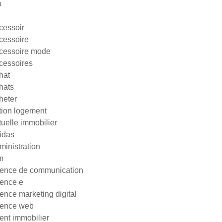
p
cessoir
cessoire
cessoire mode
cessoires
hat
hats
heter
tion logement
tuelle immobilier
idas
ministration
m
ence de communication
ence e
ence marketing digital
ence web
ent immobilier