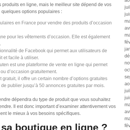
ao
es produits en ligne, mais le meilleur site dépend de vos
ju
 quelques options populaires :
ju
ma
opulaires en France pour vendre des produits d’occasion
av
ma
igne pour les vêtements d’occasion. Elle est également
fé
.
ja
tionnalité de Facebook qui permet aux utilisateurs de
dé
et facile à utiliser.
no
ten est une plateforme de vente en ligne qui permet
oc
ou d’occasion gratuitement.
se
gratuit, il offre un certain nombre d’options gratuites
ao
 de publier jusqu’à 50 annonces gratuites par mois.
ju
ju
r vendre dépendra du type de produit que vous souhaitez
ma
endre. Il est donc important d’examiner attentivement vos
av
ient le mieux à vos besoins spécifiques.
ma
a boutique en ligne ?
fé