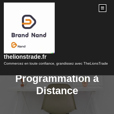
content
Formation Python en
Ligne : Maîtrisez le
thelionstrade.fr
Langage de
Commercez en toute confiance, grandissez avec TheLionsTrade
Programmation à
Distance