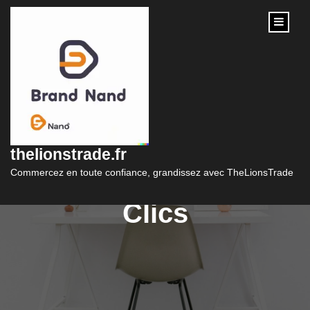
content
Trouvez Votre Prêt
Personnel en Ligne
thelionstrade.fr
Idéal en Quelques
Commercez en toute confiance, grandissez avec TheLionsTrade
Clics