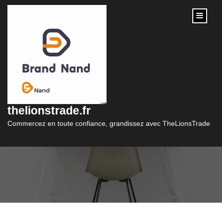
content
Guide du crédit
personnel : tout ce
thelionstrade.fr
qu’il faut savoir
Commercez en toute confiance, grandissez avec TheLionsTrade