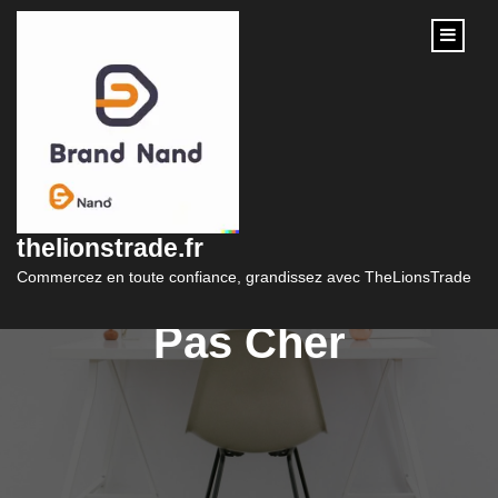
content
Trouvez Votre
Financement Idéal
thelionstrade.fr
avec un Crédit Auto
Commercez en toute confiance, grandissez avec TheLionsTrade
Pas Cher