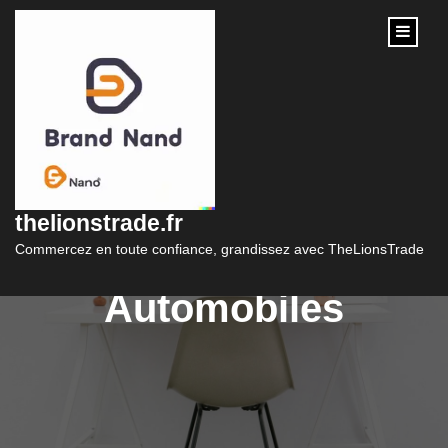
content
Trouvez Votre Crédit
Auto Pas Cher Pour
thelionstrade.fr
Réaliser Vos Projets
Commercez en toute confiance, grandissez avec TheLionsTrade
Automobiles