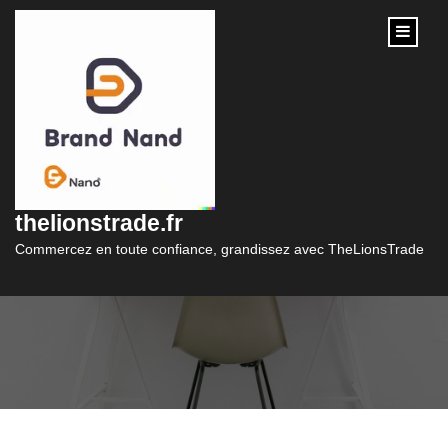
content
Trouvez le Meilleur
Taux pour Votre Prêt
thelionstrade.fr
Auto
Commercez en toute confiance, grandissez avec TheLionsTrade