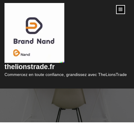
content
Trouvez le Meilleur
Taux de Crédit Adapté
thelionstrade.fr
à Vos Besoins
Commercez en toute confiance, grandissez avec TheLionsTrade