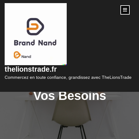
content
Trouver le Meilleur
Taux de Crédit
thelionstrade.fr
Immobilier Adapté à
Commercez en toute confiance, grandissez avec TheLionsTrade
Vos Besoins