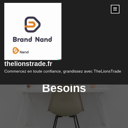
content
Trouvez la Meilleure
Formation en Ligne
thelionstrade.fr
Adaptée à Vos
Commercez en toute confiance, grandissez avec TheLionsTrade
Besoins