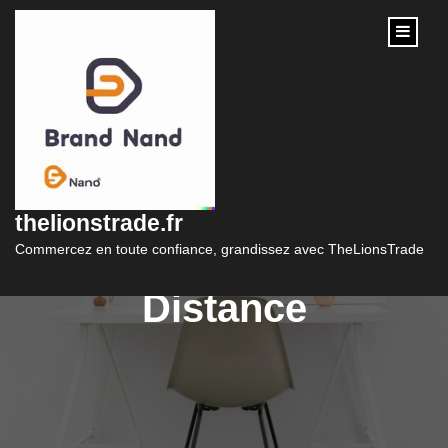
content
Formation Graphiste
en Ligne : Développez
thelionstrade.fr
Votre Créativité à
Commercez en toute confiance, grandissez avec TheLionsTrade
Distance