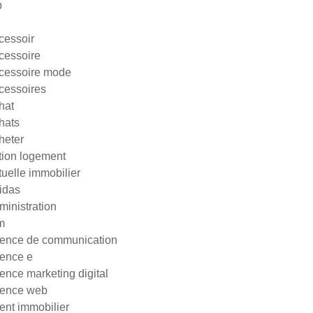
p
cessoir
cessoire
cessoire mode
cessoires
hat
hats
heter
tion logement
tuelle immobilier
idas
ministration
m
ence de communication
ence e
ence marketing digital
ence web
ent immobilier