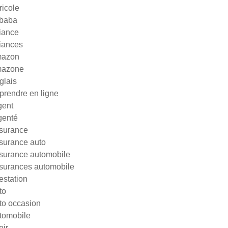
ricole
ibaba
liance
liances
azon
azone
glais
prendre en ligne
gent
genté
surance
surance auto
surance automobile
surances automobile
testation
to
to occasion
tomobile
oir