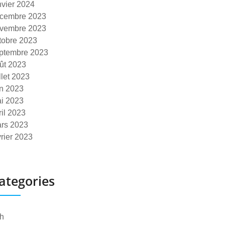
nvier 2024
cembre 2023
vembre 2023
tobre 2023
ptembre 2023
ût 2023
illet 2023
in 2023
i 2023
ril 2023
rs 2023
vrier 2023
ategories
h