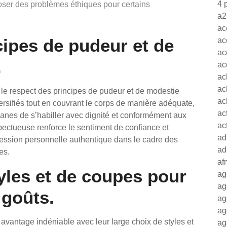
4 
ser des problèmes éthiques pour certains
a2
ac
cipes de pudeur et de
ac
ac
.
ac
ac
ac
le respect des principes de pudeur et de modestie
ac
versifiés tout en couvrant le corps de manière adéquate,
ac
es de s’habiller avec dignité et conformément aux
ac
pectueuse renforce le sentiment de confiance et
ad
xpression personnelle authentique dans le cadre des
ad
es.
af
tyles et de coupes pour
ag
ag
 goûts.
ag
ag
avantage indéniable avec leur large choix de styles et
ag