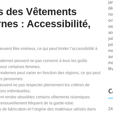
ja
s des Vêtements
dé
no
es : Accessibilité,
oc
se
ao
ju
ju
ent être onéreux, ce qui peut limiter l’accessibilité à
ma
av
odernes peuvent ne pas convenir à tous les goûts
ma
 pour certaines femmes.
fé
odernes peut varier en fonction des régions, ce qui peut
nes personnes.
uvent ne pas respecter pleinement les critères de
C
ons individuelles.
t rendre obsolètes certains vêtements islamiques
renouvellement fréquent de la garde-robe.
24
de fabrication et l’origine des matériaux utilisés dans