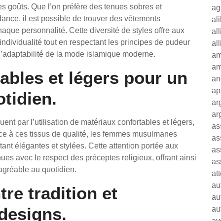
es goûts. Que l’on préfère des tenues sobres et
ag
ance, il est possible de trouver des vêtements
al
aque personnalité. Cette diversité de styles offre aux
al
ndividualité tout en respectant les principes de pudeur
al
t l’adaptabilité de la mode islamique moderne.
am
am
ables et légers pour un
an
ap
tidien.
ar
ar
t par l’utilisation de matériaux confortables et légers,
as
râce à ces tissus de qualité, les femmes musulmanes
as
stant élégantes et stylées. Cette attention portée aux
as
nues avec le respect des préceptes religieux, offrant ainsi
as
agréable au quotidien.
at
au
tre tradition et
au
designs.
au
av