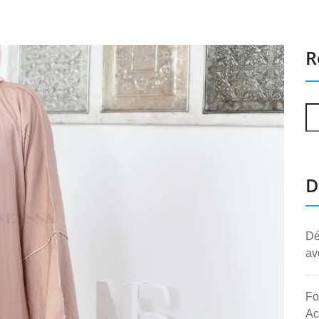
R
D
Dé
av
Fo
Ac