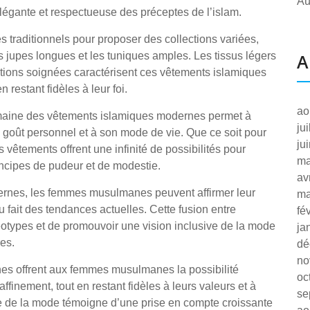
Au
 élégante et respectueuse des préceptes de l’islam.
s traditionnels pour proposer des collections variées,
s jupes longues et les tuniques amples. Les tissus légers
A
nitions soignées caractérisent ces vêtements islamiques
restant fidèles à leur foi.
ao
domaine des vêtements islamiques modernes permet à
ju
goût personnel et à son mode de vie. Que ce soit pour
ju
 vêtements offrent une infinité de possibilités pour
ma
rincipes de pudeur et de modestie.
av
ernes, les femmes musulmanes peuvent affirmer leur
ma
 au fait des tendances actuelles. Cette fusion entre
fé
réotypes et de promouvoir une vision inclusive de la mode
ja
res.
dé
no
nes offrent aux femmes musulmanes la possibilité
oc
ffinement, tout en restant fidèles à leurs valeurs et à
se
trie de la mode témoigne d’une prise en compte croissante