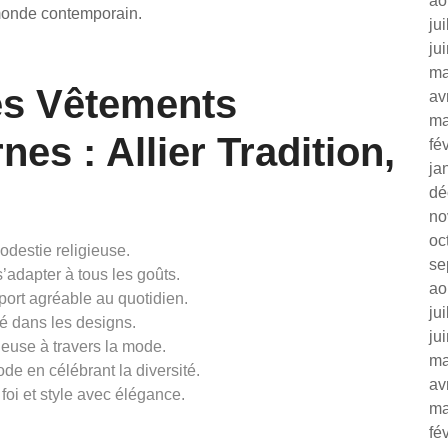
ao
e monde contemporain.
ju
ju
ma
es Vêtements
av
ma
es : Allier Tradition,
fé
ja
dé
no
oc
odestie religieuse.
se
’adapter à tous les goûts.
ao
port agréable au quotidien.
ju
té dans les designs.
ju
gieuse à travers la mode.
ma
de en célébrant la diversité.
av
oi et style avec élégance.
ma
fé