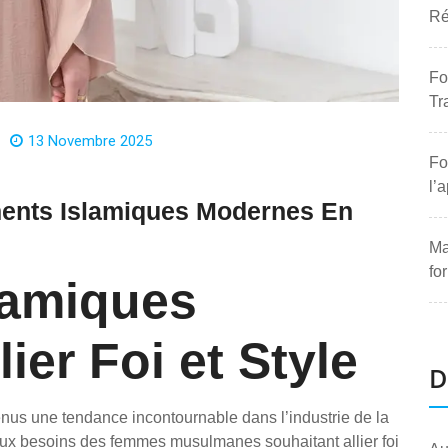
Ré
Fo
Tr
13 Novembre 2025
Fo
l’
ents Islamiques Modernes En
Ma
fo
lamiques
ier Foi et Style
D
us une tendance incontournable dans l’industrie de la
x besoins des femmes musulmanes souhaitant allier foi