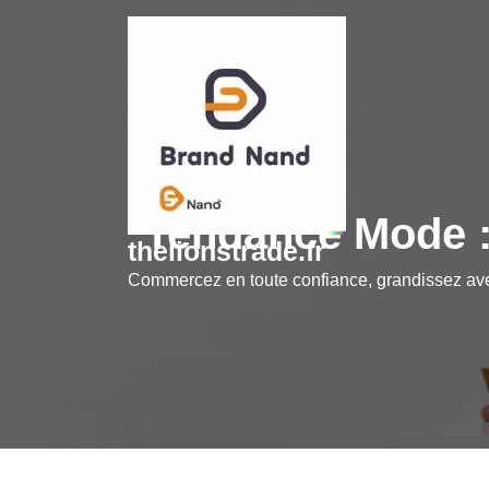
Skip
to
content
Tendance Mode :
thelionstrade.fr
Commercez en toute confiance, grandissez a