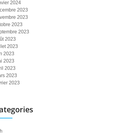
nvier 2024
cembre 2023
vembre 2023
tobre 2023
ptembre 2023
ût 2023
illet 2023
in 2023
i 2023
ril 2023
rs 2023
vrier 2023
ategories
h