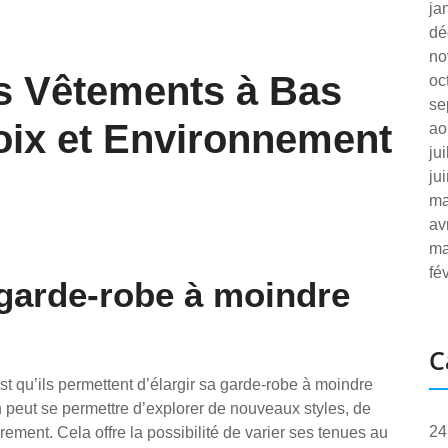
ja
dé
no
s Vêtements à Bas
oc
se
hoix et Environnement
ao
ju
ju
ma
av
ma
fé
 garde-robe à moindre
C
 qu’ils permettent d’élargir sa garde-robe à moindre
 peut se permettre d’explorer de nouveaux styles, de
24
rement. Cela offre la possibilité de varier ses tenues au