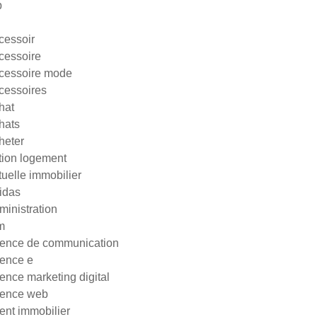
p
cessoir
cessoire
cessoire mode
cessoires
hat
hats
heter
tion logement
tuelle immobilier
idas
ministration
m
ence de communication
ence e
ence marketing digital
ence web
ent immobilier