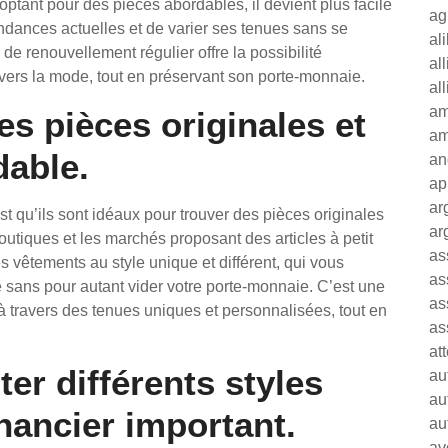
optant pour des pièces abordables, il devient plus facile
ag
endances actuelles et de varier ses tenues sans se
al
de renouvellement régulier offre la possibilité
al
ravers la mode, tout en préservant son porte-monnaie.
al
am
es pièces originales et
am
dable.
an
ap
ar
 qu’ils sont idéaux pour trouver des pièces originales
ar
outiques et les marchés proposant des articles à petit
as
s vêtements au style unique et différent, qui vous
as
 sans pour autant vider votre porte-monnaie. C’est une
as
 à travers des tenues uniques et personnalisées, tout en
as
at
er différents styles
au
au
ancier important.
au
av