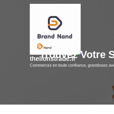
Skip
to
content
Trouvez Votre 
thelionstrade.fr
Commercez en toute confiance, grandissez a