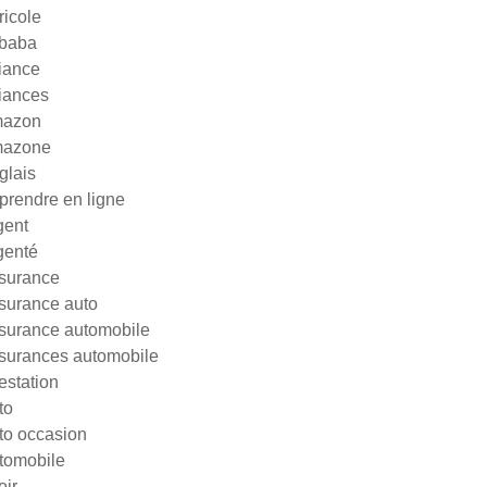
ricole
ibaba
liance
liances
azon
azone
glais
prendre en ligne
gent
genté
surance
surance auto
surance automobile
surances automobile
testation
to
to occasion
tomobile
oir