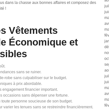
ao
-vous dans la chasse aux bonnes affaires et composez des
ju
té !
ju
ma
av
es Vêtements
ma
fé
de Économique et
ja
dé
sibles
no
oc
se
oût.
ao
tendances sans se ruiner.
ju
e-robe sans culpabiliser sur le budget.
ju
uniques à prix abordable.
ma
ns engagement financier important.
av
tes occasions sans dépenser une fortune.
ma
 ou toute personne soucieuse de son budget.
fé
r varier les tenues sans se restreindre financièrement.