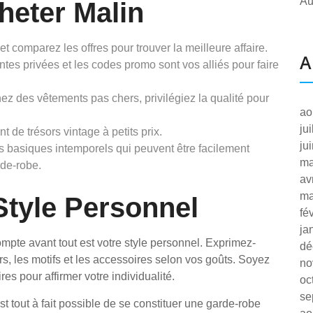
Au
heter Malin
t comparez les offres pour trouver la meilleure affaire.
A
ntes privées et les codes promo sont vos alliés pour faire
ez des vêtements pas chers, privilégiez la qualité pour
ao
ju
nt de trésors vintage à petits prix.
ju
 basiques intemporels qui peuvent être facilement
ma
rde-robe.
av
ma
Style Personnel
fé
ja
mpte avant tout est votre style personnel. Exprimez-
dé
s, les motifs et les accessoires selon vos goûts. Soyez
no
es pour affirmer votre individualité.
oc
se
est tout à fait possible de se constituer une garde-robe