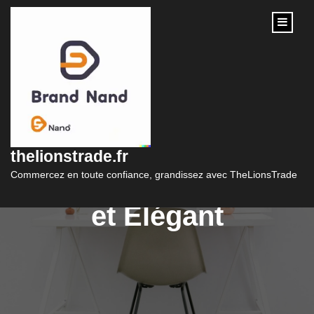
content
Trouvez Votre Style :
Conseils pour un
thelionstrade.fr
Look Homme Classe
Commercez en toute confiance, grandissez avec TheLionsTrade
et Élégant