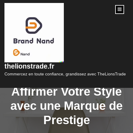
content
Le Sac à Main Femme
: L’Accessoire
thelionstrade.fr
Indispensable pour
Commercez en toute confiance, grandissez avec TheLionsTrade
Affirmer Votre Style
avec une Marque de
Prestige