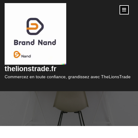
content
Trouvez Votre Sac à
Main en Cuir Pas
thelionstrade.fr
Cher et Tendance !
Commercez en toute confiance, grandissez avec TheLionsTrade