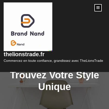
content
Découvrez la
Boutique en Ligne
thelionstrade.fr
pour Femme :
Commercez en toute confiance, grandissez avec TheLionsTrade
Trouvez Votre Style
Unique