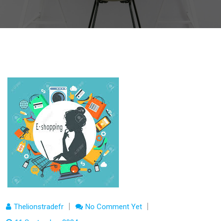
Thelionstradefr
No Comment Yet