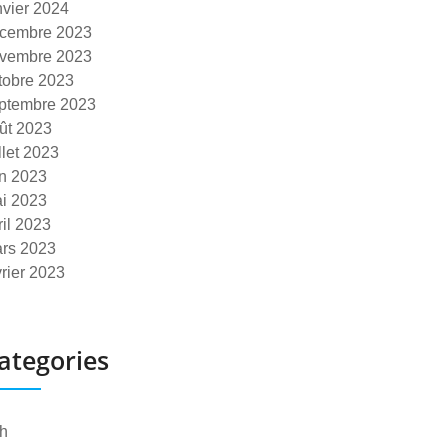
nvier 2024
cembre 2023
vembre 2023
tobre 2023
ptembre 2023
ût 2023
illet 2023
in 2023
i 2023
ril 2023
rs 2023
vrier 2023
ategories
h