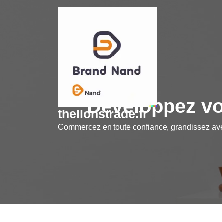
Skip
to
content
Développez vo
thelionstrade.fr
Commercez en toute confiance, grandissez a