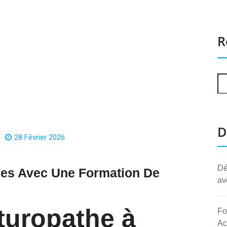
R
D
28 Février 2026
Dé
es Avec Une Formation De
av
turopathe à
Fo
Ac