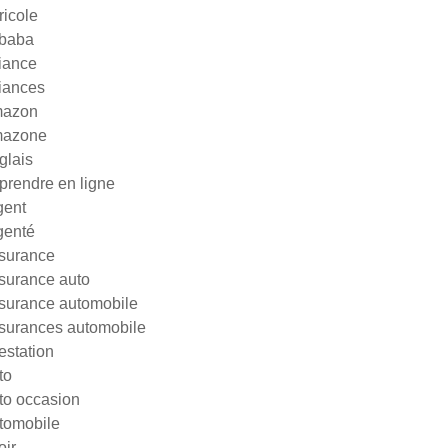
ricole
ibaba
liance
liances
azon
azone
glais
prendre en ligne
gent
genté
surance
surance auto
surance automobile
surances automobile
testation
to
to occasion
tomobile
oir