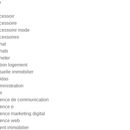
p
cessoir
cessoire
cessoire mode
cessoires
hat
hats
heter
tion logement
tuelle immobilier
idas
ministration
m
ence de communication
ence e
ence marketing digital
ence web
ent immobilier