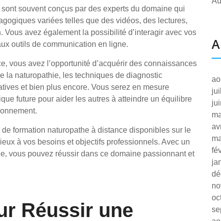
Au
 sont souvent conçus par des experts du domaine qui
agogiques variées telles que des vidéos, des lectures,
n. Vous avez également la possibilité d’interagir avec vos
A
ux outils de communication en ligne.
ce, vous avez l’opportunité d’acquérir des connaissances
 la naturopathie, les techniques de diagnostic
ao
atives et bien plus encore. Vous serez en mesure
ju
ue future pour aider les autres à atteindre un équilibre
ju
vironnement.
ma
av
s de formation naturopathe à distance disponibles sur le
ma
ieux à vos besoins et objectifs professionnels. Avec un
fé
e, vous pouvez réussir dans ce domaine passionnant et
ja
dé
no
oc
ur Réussir une
se