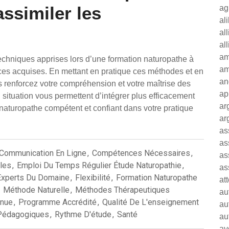
ssimiler les
ag
al
al
al
am
 techniques apprises lors d’une formation naturopathe à
am
nces acquises. En mettant en pratique ces méthodes et en
an
s renforcez votre compréhension et votre maîtrise des
ap
 situation vous permettent d’intégrer plus efficacement
ar
aturopathe compétent et confiant dans votre pratique
ar
as
as
Communication En Ligne
,
Compétences Nécessaires
,
as
lles
,
Emploi Du Temps Régulier Étude Naturopathie
,
as
Experts Du Domaine
,
Flexibilité
,
Formation Naturopathe
at
,
Méthode Naturelle
,
Méthodes Thérapeutiques
au
nnue
,
Programme Accrédité
,
Qualité De L'enseignement
au
Pédagogiques
,
Rythme D'étude
,
Santé
au
av