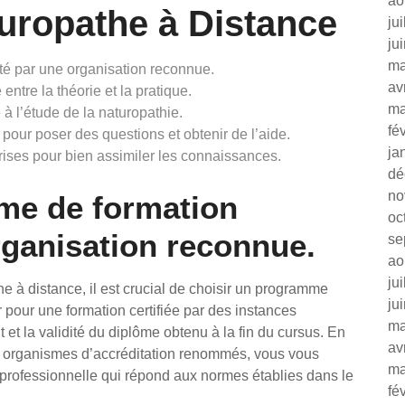
ao
uropathe à Distance
ju
ju
ma
té par une organisation reconnue.
av
entre la théorie et la pratique.
ma
 à l’étude de la naturopathie.
fé
 pour poser des questions et obtenir de l’aide.
ja
rises pour bien assimiler les connaissances.
dé
no
me de formation
oc
rganisation reconnue.
se
ao
ju
e à distance, il est crucial de choisir un programme
ju
 pour une formation certifiée par des instances
ma
 et la validité du diplôme obtenu à la fin du cursus. En
av
 organismes d’accréditation renommés, vous vous
ma
 professionnelle qui répond aux normes établies dans le
fé