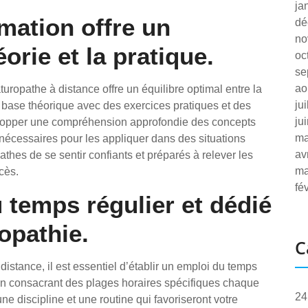
ja
mation offre un
dé
no
éorie et la pratique.
oc
se
ao
aturopathe à distance offre un équilibre optimal entre la
ju
e base théorique avec des exercices pratiques et des
ju
velopper une compréhension approfondie des concepts
ma
écessaires pour les appliquer dans des situations
av
athes de se sentir confiants et préparés à relever les
ma
cès.
fé
 temps régulier et dédié
ropathie.
C
istance, il est essentiel d’établir un emploi du temps
. En consacrant des plages horaires spécifiques chaque
24
ne discipline et une routine qui favoriseront votre