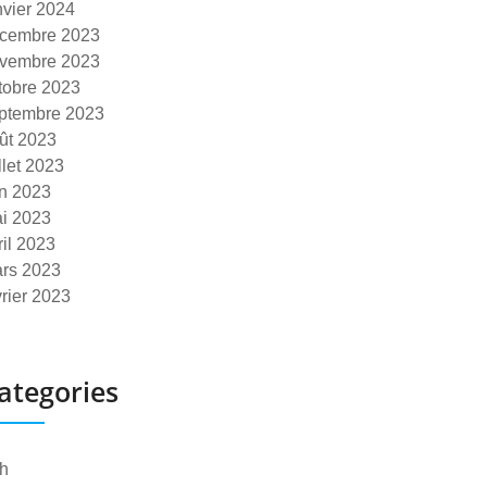
nvier 2024
cembre 2023
vembre 2023
tobre 2023
ptembre 2023
ût 2023
illet 2023
in 2023
i 2023
ril 2023
rs 2023
vrier 2023
ategories
h