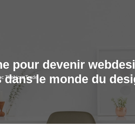
ne pour devenir webdesig
 dans le monde du des
vec TheLionsTrade