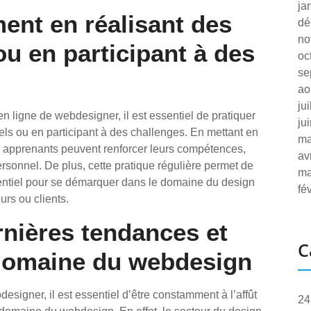
ja
ment en réalisant des
dé
no
ou en participant à des
oc
se
ao
ju
n ligne de webdesigner, il est essentiel de pratiquer
ju
els ou en participant à des challenges. En mettant en
ma
es apprenants peuvent renforcer leurs compétences,
av
 personnel. De plus, cette pratique régulière permet de
ma
 essentiel pour se démarquer dans le domaine du design
fé
urs ou clients.
ernières tendances et
C
 domaine du webdesign
esigner, il est essentiel d’être constamment à l’affût
24