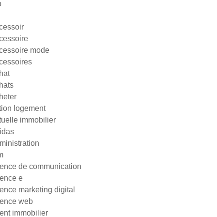
p
cessoir
cessoire
cessoire mode
cessoires
hat
hats
heter
tion logement
tuelle immobilier
idas
ministration
m
ence de communication
ence e
ence marketing digital
ence web
ent immobilier