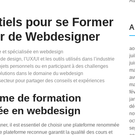
Au
tiels pour se Former
A
er de Webdesigner
ao
e et spécialisée en webdesign
ju
e design, l’UX/UI et les outils utilisés dans l’industrie
ju
ojets personnels ou en participant à des challenges
ma
évolutions dans le domaine du webdesign
av
ecteur pour partager des conseils et expériences
ma
fé
rme de formation
ja
dé
sée en webdesign
no
oc
ner, il est essentiel de choisir une plateforme renommée
se
 plateforme reconnue garantit la qualité des cours et