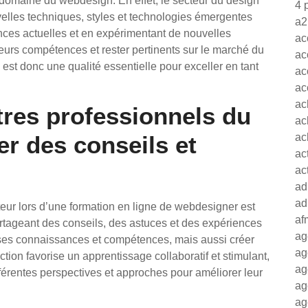
 domaine du webdesign. En effet, le secteur du design
4 
velles techniques, styles et technologies émergentes
a2
nces actuelles et en expérimentant de nouvelles
ac
eurs compétences et rester pertinents sur le marché du
ac
 est donc une qualité essentielle pour exceller en tant
ac
ac
ac
res professionnels du
ac
er des conseils et
ac
ac
ac
ad
ad
eur lors d’une formation en ligne de webdesigner est
af
rtageant des conseils, des astuces et des expériences
ag
 ses connaissances et compétences, mais aussi créer
ag
action favorise un apprentissage collaboratif et stimulant,
ag
férentes perspectives et approches pour améliorer leur
ag
ag