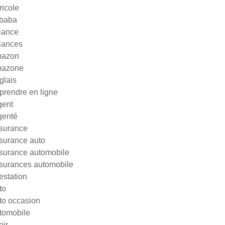
ricole
ibaba
liance
liances
azon
azone
glais
prendre en ligne
gent
genté
surance
surance auto
surance automobile
surances automobile
testation
to
to occasion
tomobile
oir