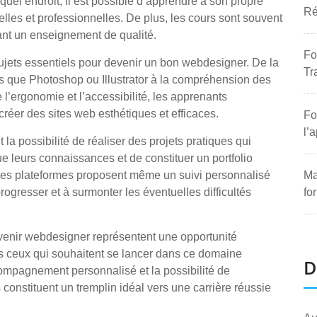
uel endroit, il est possible d’apprendre à son propre
Ré
lles et professionnelles. De plus, les cours sont souvent
ant un enseignement de qualité.
Fo
ujets essentiels pour devenir un bon webdesigner. De la
Tr
ls que Photoshop ou Illustrator à la compréhension des
ergonomie et l’accessibilité, les apprenants
éer des sites web esthétiques et efficaces.
Fo
l’
 la possibilité de réaliser des projets pratiques qui
e leurs connaissances et de constituer un portfolio
taines plateformes proposent même un suivi personnalisé
Ma
rogresser et à surmonter les éventuelles difficultés
fo
evenir webdesigner représentent une opportunité
us ceux qui souhaitent se lancer dans ce domaine
D
ompagnement personnalisé et la possibilité de
 constituent un tremplin idéal vers une carrière réussie