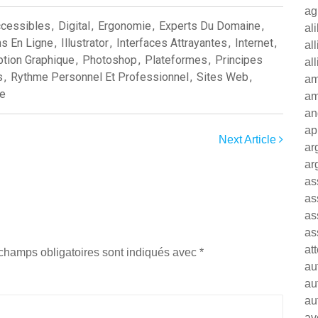
ag
ccessibles
,
Digital
,
Ergonomie
,
Experts Du Domaine
,
al
s En Ligne
,
Illustrator
,
Interfaces Attrayantes
,
Internet
,
al
ption Graphique
,
Photoshop
,
Plateformes
,
Principes
al
s
,
Rythme Personnel Et Professionnel
,
Sites Web
,
am
ne
am
an
ap
Next Article
ar
ar
as
as
as
as
at
champs obligatoires sont indiqués avec
*
au
au
au
av