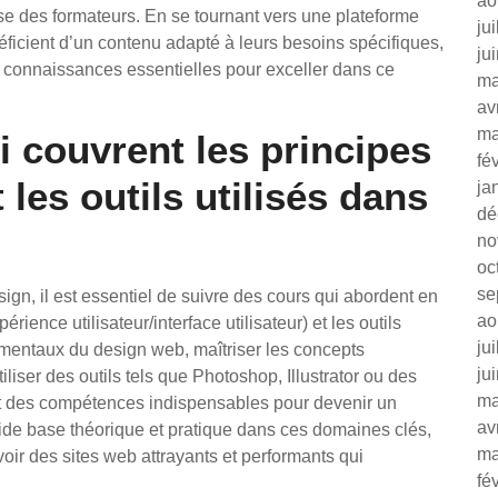
ao
ise des formateurs. En se tournant vers une plateforme
ju
ficient d’un contenu adapté à leurs besoins spécifiques,
ju
 connaissances essentielles pour exceller dans ce
ma
av
ma
i couvrent les principes
fé
 les outils utilisés dans
ja
dé
no
oc
se
gn, il est essentiel de suivre des cours qui abordent en
ao
rience utilisateur/interface utilisateur) et les outils
ju
amentaux du design web, maîtriser les concepts
ju
iliser des outils tels que Photoshop, Illustrator ou des
ma
 des compétences indispensables pour devenir un
av
de base théorique et pratique dans ces domaines clés,
ma
ir des sites web attrayants et performants qui
fé