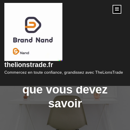
content
Guide pratique des
taux de prêt
thelionstrade.fr
immobilier : tout ce
Commercez en toute confiance, grandissez avec TheLionsTrade
que vous devez
savoir