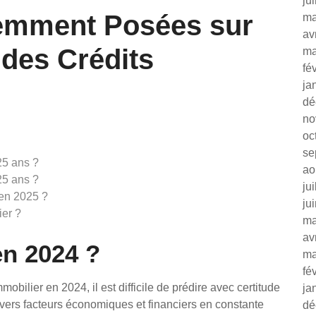
ju
emment Posées sur
ma
av
 des Crédits
ma
fé
ja
dé
no
oc
se
25 ans ?
ao
25 ans ?
ju
 en 2025 ?
ju
ier ?
ma
av
en 2024 ?
ma
fé
mobilier en 2024, il est difficile de prédire avec certitude
ja
divers facteurs économiques et financiers en constante
dé