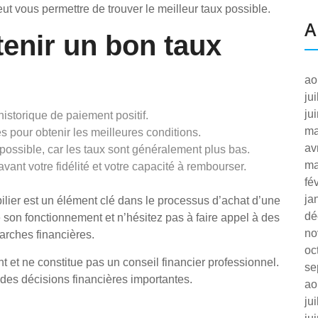
ut vous permettre de trouver le meilleur taux possible.
A
tenir un bon taux
ao
ju
ju
istorique de paiement positif.
ma
s pour obtenir les meilleures conditions.
av
 possible, car les taux sont généralement plus bas.
ma
ant votre fidélité et votre capacité à rembourser.
fé
ja
bilier est un élément clé dans le processus d’achat d’une
dé
son fonctionnement et n’hésitez pas à faire appel à des
no
arches financières.
oc
ent et ne constitue pas un conseil financier professionnel.
se
des décisions financières importantes.
ao
ju