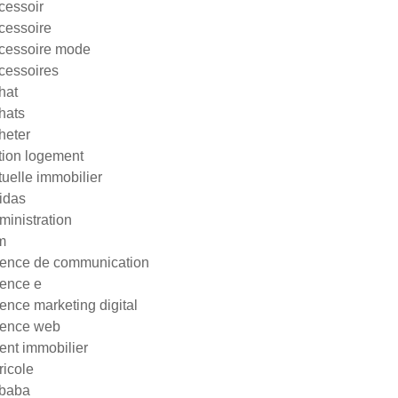
cessoir
cessoire
cessoire mode
cessoires
hat
hats
heter
tion logement
tuelle immobilier
idas
ministration
m
ence de communication
ence e
ence marketing digital
ence web
ent immobilier
ricole
ibaba