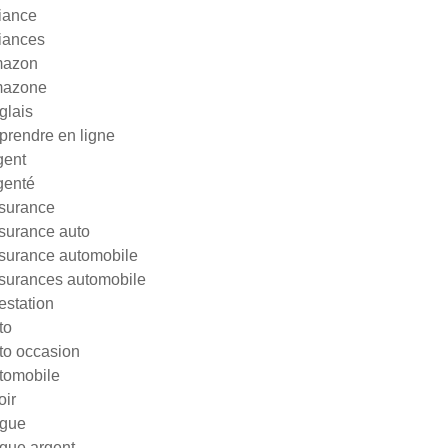
liance
liances
azon
azone
glais
prendre en ligne
gent
genté
surance
surance auto
surance automobile
surances automobile
testation
to
to occasion
tomobile
oir
gue
gue argent