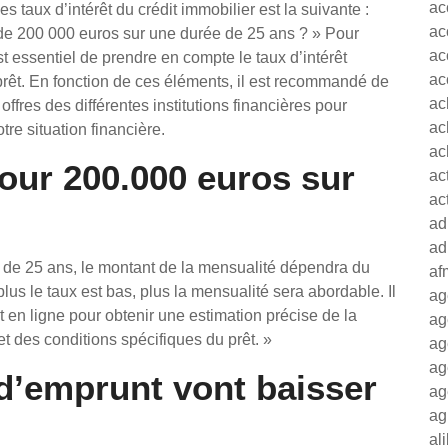
ac
taux d’intérêt du crédit immobilier est la suivante :
ac
 de 200 000 euros sur une durée de 25 ans ? » Pour
ac
est essentiel de prendre en compte le taux d’intérêt
ac
prêt. En fonction de ces éléments, il est recommandé de
ac
offres des différentes institutions financières pour
ac
tre situation financière.
ac
our 200.000 euros sur
ac
ac
ad
ad
 de 25 ans, le montant de la mensualité dépendra du
af
plus le taux est bas, plus la mensualité sera abordable. Il
ag
 en ligne pour obtenir une estimation précise de la
ag
et des conditions spécifiques du prêt. »
ag
ag
 d’emprunt vont baisser
ag
ag
al