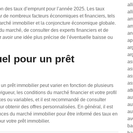
al
lution des taux d’emprunt pour l’année 2025. Les taux
al
par de nombreux facteurs économiques et financiers, tels
am
marché immobilier et la conjoncture économique globale.
am
du marché, de consulter des experts financiers et de
an
 avoir une idée plus précise de l’éventuelle baisse ou
ap
ar
ar
uel pour un prêt
as
as
as
as
r un prêt immobilier peut varier en fonction de plusieurs
at
vigueur, les conditions du marché financier et votre profil
au
ixes ou variables, et il est recommandé de consulter
au
r obtenir des offres personnalisées. En général, il est
au
ances du marché immobilier pour être informé des taux en
av
ur votre prêt immobilier.
ba
ba