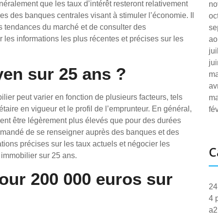
éralement que les taux d’intérêt resteront relativement
no
es des banques centrales visant à stimuler l’économie. Il
oc
s tendances du marché et de consulter des
se
 les informations les plus récentes et précises sur les
ao
ju
ju
yen sur 25 ans ?
ma
av
ier peut varier en fonction de plusieurs facteurs, tels
ma
taire en vigueur et le profil de l’emprunteur. En général,
fé
vent être légèrement plus élevés que pour des durées
ommandé de se renseigner auprès des banques et des
ations précises sur les taux actuels et négocier les
C
 immobilier sur 25 ans.
our 200 000 euros sur
24
4 
a2