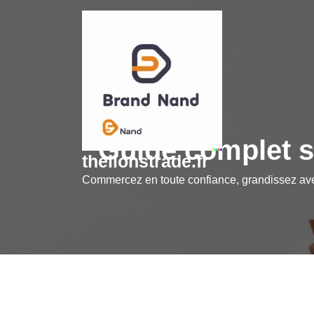
Skip
to
content
Guide complet su
thelionstrade.fr
Commercez en toute confiance, grandissez a