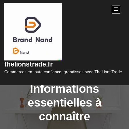
content
Les taux actuels de
prêt immobilier au
thelionstrade.fr
Crédit Agricole:
Commercez en toute confiance, grandissez avec TheLionsTrade
Informations
essentielles à
connaître