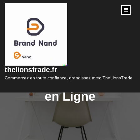
content
Optimisez vos
Finances avec notre
thelionstrade.fr
Simulateur de Crédit
Commercez en toute confiance, grandissez avec TheLionsTrade
en Ligne